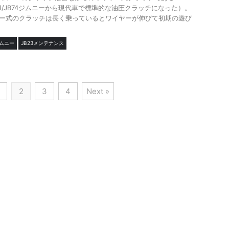
64/JB74ジムニーから現代車で標準的な油圧クラッチになった）。
ー式のクラッチは長く乗っているとワイヤーが伸びて初期の遊び
ジムニー
JB23メンテナンス
2
3
4
Next »