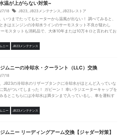
/水温が上がらない対策~
6/7/18
JB23
,
JB23メンテナンス
,
JB23レストア
、いつまでたってもヒーターから温風が出ない！ 調べてみると、
ときはエンジンの冷却水ラインのサーモスタット不良が疑わし
サーモスタットも消耗品で、大体10年または10万キロと言われてお
ジムニー
JB23メンテナンス
23ジムニーの冷却水・クーラント（LLC）交換
6/7/18
、JB23の冷却水のリザーブタンクに冷却水がほとんど入っていな
に気がついてしまった！ ガビーン！ 幸いラジエーターキャップを
みるとこちらには冷却水は満タンまで入っているし、車を運転す
ジムニー
JB23メンテナンス
23ジムニー リーディングアーム交換【ジャダー対策】