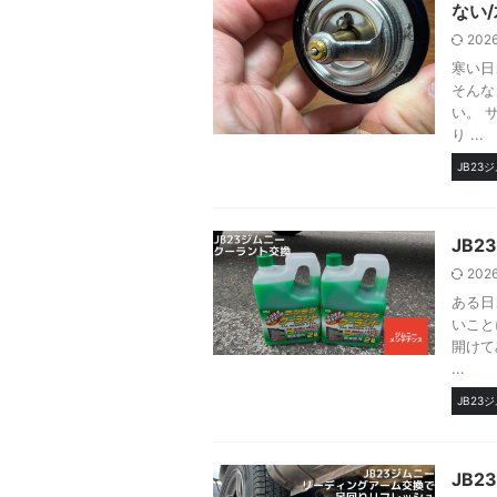
ない
202
寒い日
そんな
い。 
り ...
JB23
JB
202
ある日
いこと
開けて
...
JB23
JB