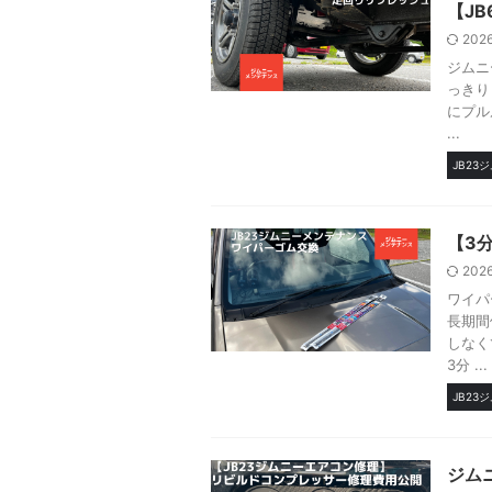
【JB
202
ジムニ
っきり
にプル
...
JB23
【3
202
ワイパ
長期間
しなく
3分 ...
JB23
ジム