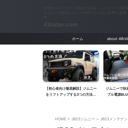
MTBやスノーボード遊びの記録。ハイエース/JB74
ジムニー/JB23ジムニーのDIYカスタム記事も更新
中
48rider.com
ホーム
about 48ri
ムニーシエラ 5年目(2回
【初心者向け徹底解説】ジムニー
ジムニーで快
車検費用の総額と内訳
をリフトアップする3つの方法と
ブル電源BLUE
車検適合（構造変更要否）につい
て
HOME
>
JB23ジムニー
>
JB23メンテナ