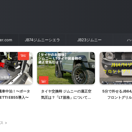
der.com
JB74ジムニーシエラ
JB23ジムニー
ハ
適車中泊！〜ポータ
タイヤ交換時 ジムニーの適正空
5分で外せるJB64
TTI EB55導入〜
気圧は？「LT規格」について詳
フロントグリル
しく解説します
ンス
>