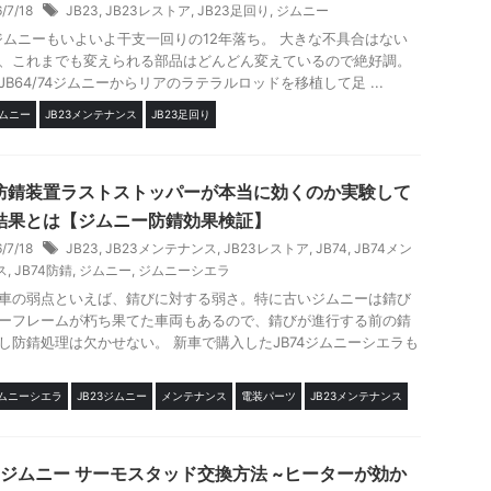
6/7/18
JB23
,
JB23レストア
,
JB23足回り
,
ジムニー
3ジムニーもいよいよ干支一回りの12年落ち。 大きな不具合はない
、これまでも変えられる部品はどんどん変えているので絶好調。
JB64/74ジムニーからリアのラテラルロッドを移植して足 ...
ジムニー
JB23メンテナンス
JB23足回り
防錆装置ラストストッパーが本当に効くのか実験して
結果とは【ジムニー防錆効果検証】
6/7/18
JB23
,
JB23メンテナンス
,
JB23レストア
,
JB74
,
JB74メン
ス
,
JB74防錆
,
ジムニー
,
ジムニーシエラ
車の弱点といえば、錆びに対する弱さ。特に古いジムニーは錆び
ーフレームが朽ち果てた車両もあるので、錆びが進行する前の錆
し防錆処理は欠かせない。 新車で購入したJB74ジムニーシエラも
ジムニーシエラ
JB23ジムニー
メンテナンス
電装パーツ
JB23メンテナンス
23ジムニー サーモスタッド交換方法 ~ヒーターが効か