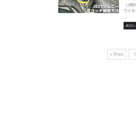
（JB
ワイヤ
...
JB23
« Prev
1