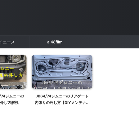
イエース
a 48film
/74ジムニーの
JB64/74ジムニーのリアゲート
JB74ジムニーシエラ
外し方解説
内張りの外し方【DIYメンテナン
油温計を取り付ける 
ス入門】
の状態を知る重要な