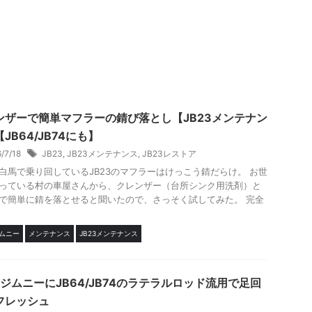
ンザーで簡単マフラーの錆び落とし【JB23メンテナン
JB64/JB74にも】
6/7/18
JB23
,
JB23メンテナンス
,
JB23レストア
白馬で乗り回しているJB23のマフラーはけっこう錆だらけ。 お世
っている村の車屋さんから、クレンザー（台所シンク用洗剤）と
で簡単に錆を落とせると聞いたので、さっそく試してみた。 完全
ジムニー
メンテナンス
JB23メンテナンス
3ジムニーにJB64/JB74のラテラルロッド流用で足回
フレッシュ