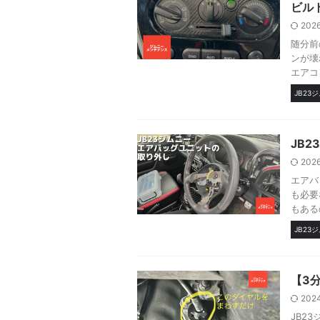
ビル
202
随分前
ンが壊
エアコ
JB23
JB
202
エアバ
も必要
もある
JB23
【3
202
JB2