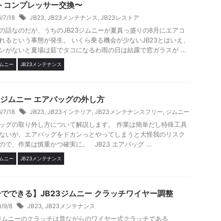
トコンプレッサー交換〜
6/7/18
JB23
,
JB23メンテナンス
,
JB23レストア
の話なのだが、うちのJB23ジムニーが夏真っ盛りの8月にエアコ
れるという事態が発生。 いくら乗る機会が少ないJB23とはいえ、
ンがないと夏場は茹でタコになるわ雨の日は結露で窓ガラスが ...
ジムニー
JB23メンテナンス
23ジムニー エアバッグの外し方
6/7/18
JB23
,
JB23インテリア
,
JB23メンテナンスフリー
,
ジムニー
ッグの取り外し方について解説します。 作業は簡単だし特殊工具
ないが、エアバッグをドカンっとやってしまうと大怪我のリスク
ので、作業は慎重かつ確実に。 JB23 エアバッグ ...
ジムニー
JB23メンテナンス
分でできる】JB23ジムニー クラッチワイヤー調整
4/9/8
JB23
,
JB23メンテナンス
3ジムニーのクラッチは昔ながらのワイヤー式クラッチである