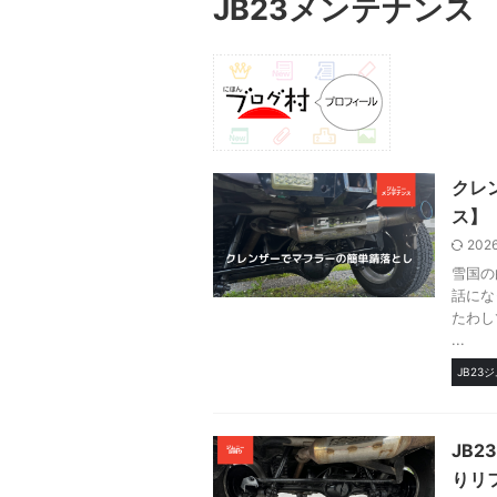
JB23メンテナンス
クレ
ス】【
202
雪国の
話にな
たわし
...
JB23
JB2
りリ