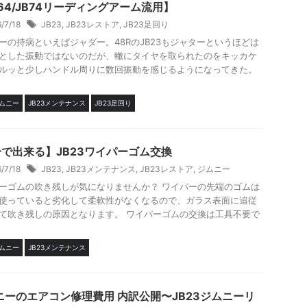
64/JB74リーディングアーム流用】
6/7/18
JB23
,
JB23レストア
,
JB23足回り
ーの持病といえばジャダー。48RのJB23もジャターというほどは
とした振動ではないのだが、轍にタイヤを取られたのをキッカケ
ルッと少しハンドル周りに数回振動を感じるようになってきた。
ジムニー
JB23メンテナンス
JB23足回り
分で出来る】JB23ワイパーゴム交換
6/7/18
JB23
,
JB23メンテナンス
,
JB23レストア
,
ジムニー
ーゴムの吹き残しが気になりませんか？ ワイパーの先端のゴムは
使っていると劣化して柔軟性がなくなるので、ガラス表面に追従
て吹き残しの原因となります。 ワイパーゴムの交換は工具不要で
ジムニー
JB23メンテナンス
ニーのエアコン修理費用 内訳公開〜JB23ジムニーリ