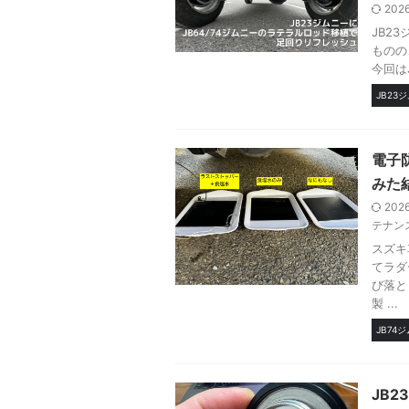
202
JB2
ものの
今回は
JB23
電子
みた
202
テナン
スズキ
てラダ
び落と
製 ...
JB74
JB