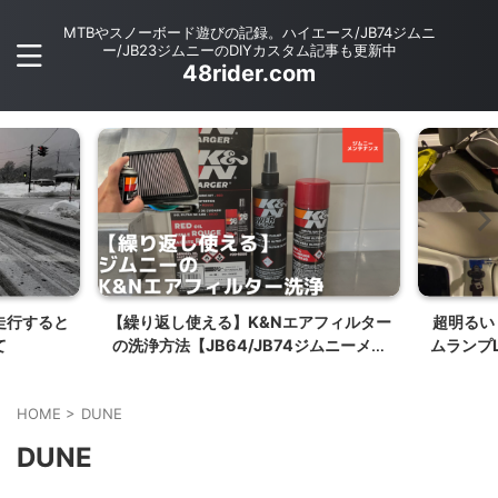
MTBやスノーボード遊びの記録。ハイエース/JB74ジムニ
ー/JB23ジムニーのDIYカスタム記事も更新中
48rider.com
走行すると
【繰り返し使える】K&Nエアフィルター
超明るい！
て
の洗浄方法【JB64/JB74ジムニーメン
ムランプ
テナンス】
HOME
>
DUNE
DUNE