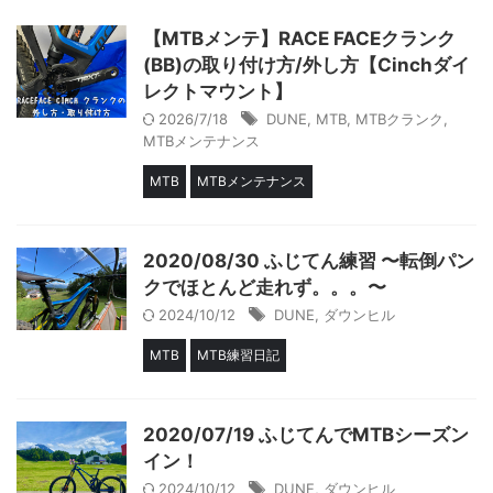
【MTBメンテ】RACE FACEクランク
(BB)の取り付け方/外し方【Cinchダイ
レクトマウント】
2026/7/18
DUNE
,
MTB
,
MTBクランク
,
MTBメンテナンス
MTB
MTBメンテナンス
2020/08/30 ふじてん練習 〜転倒パン
クでほとんど走れず。。。〜
2024/10/12
DUNE
,
ダウンヒル
MTB
MTB練習日記
2020/07/19 ふじてんでMTBシーズン
イン！
2024/10/12
DUNE
,
ダウンヒル