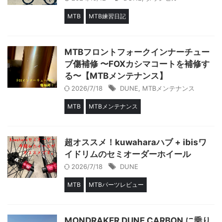
MTB
MTB練習日記
MTBフロントフォークインナーチュー
ブ傷補修 〜FOXカシマコートを補修す
る〜【MTBメンテナンス】
2026/7/18
DUNE
,
MTBメンテナンス
MTB
MTBメンテナンス
超オススメ！kuwaharaハブ + ibisワ
イドリムのセミオーダーホイール
2026/7/18
DUNE
MTB
MTBパーツレビュー
MONDRAKER DUNE CARBON に乗り