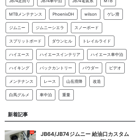
JB74足回り
JB74車中泊
JB74電装系
MTB
MTBメンテナンス
PhoenixDH
wilson
ゲレ滑
ジムニー
ジムニーシエラ
スノーボード
スプリットボード
ダウンヒル
トレイルライド
ハイエース
ハイエースインテリア
ハイエース車中泊
ハイキング
バックカントリー
パウダー
ビデオ
メンテナンス
レース
山岳滑降
改造
白馬グルメ
車中泊
重量
新着記事
JB64/JB74ジムニー 給油口カスタム