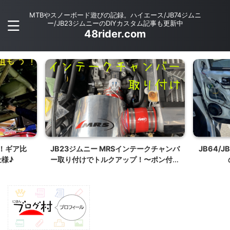
MTBやスノーボード遊びの記録。ハイエース/JB74ジムニ
ー/JB23ジムニーのDIYカスタム記事も更新中
48rider.com
化！ギア比
JB23ジムニー MRSインテークチャンバ
JB64/
仕様♪
ー取り付けでトルクアップ！〜ポン付け
簡単装着おすすめパーツ〜