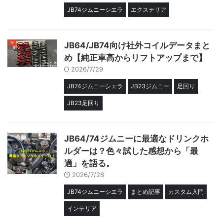
JB74ジムニーシエラ
エクステリア
JB64/JB74向け社外コイルデータまと
め【純正車高からリフトアップまで】
2026/7/29
JB74ジムニーシエラ
JB23ジムニー
足回り
JB23足回り
JB64/74ジムニーに最適なドリンクホ
ルダーは？色々試した感想から「最
適」を語る。
2026/7/28
JB74ジムニーシエラ
まとめ記事
カスタム入門
インテリア