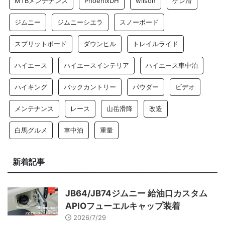
MTBメンテナンス
PhoenixDH
wilson
ゲレ滑
ジムニー
ジムニーシエラ
スノーボード
スプリットボード
ダウンヒル
トレイルライド
ハイエース
ハイエースインテリア
ハイエース車中泊
ハイキング
バックカントリー
パウダー
ビデオ
メンテナンス
レース
山岳滑降
改造
白馬グルメ
車中泊
重量
新着記事
JB64/JB74ジムニー 給油口カスタム
APIOフューエルキャップ装着
2026/7/29