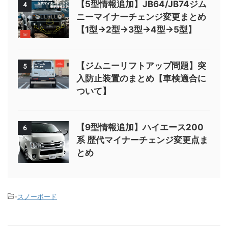
【5型情報追加】JB64/JB74ジム
4
ニーマイナーチェンジ変更まとめ
【1型→2型→3型→4型→5型】
【ジムニーリフトアップ問題】突
5
入防止装置のまとめ【車検適合に
ついて】
【9型情報追加】ハイエース200
6
系 歴代マイナーチェンジ変更点ま
とめ
-
スノーボード