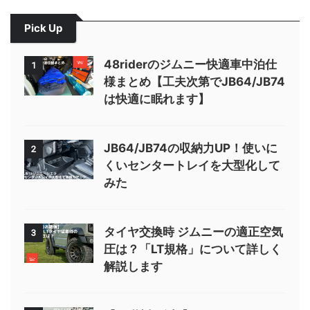
Pick Up
48riderのジムニー快適車中泊仕
1
様まとめ【工夫次第でJB64/JB74
は快適に眠れます】
JB64/JB74の収納力UP！使いに
2
くいセンタートレイを大型化して
みた
タイヤ交換時 ジムニーの適正空気
3
圧は？「LT規格」について詳しく
解説します