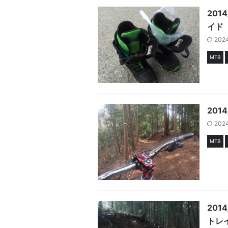
201
イド
202
MTB
201
202
MTB
20
トレ