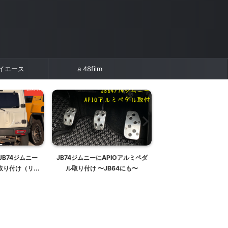
イエース
a 48film
JB74ジムニー
JB74ジムニーにAPIOアルミペダ
超リアル！3Mカーボ
取り付け（リア
ル取り付け 〜JB64にも〜
愛車のドレスアップカ
カバー）
JB23ジムニー３Ｍダ
ィルム カーボン