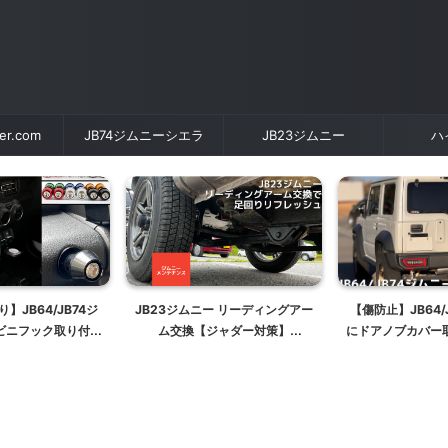
der.com
JB74ジムニーシエラ
JB23ジムニー
ハ
】JB64/JB74ジ
JB23ジムニー リーディングアー
【傷防止】JB64/
ビニフック取り付け
ム交換【ジャダー対策】
にドアノブカバー
ルマイト】
【JB64/JB74リーディングアー
ドアハンドル
ム流用】