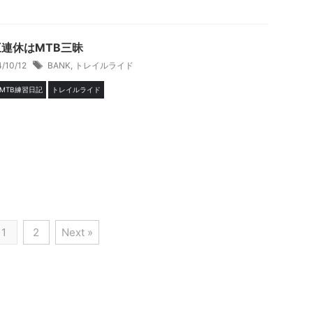
三連休はMTB三昧
4/10/12
BANK
,
トレイルライド
MTB練習日記
トレイルライド
1
2
Next »