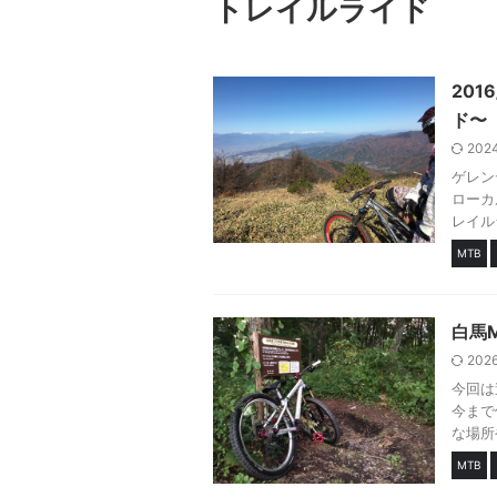
トレイルライド
201
ド〜
202
ゲレン
ローカ
レイル
MTB
白馬
202
今回は
今まで
な場所
MTB