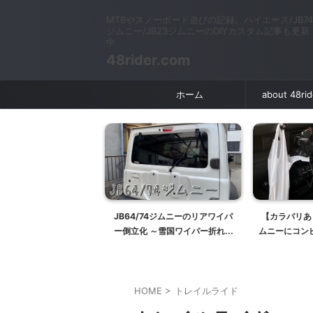
MTBやスノーボード遊びの記録。ハイエース/JB74
ジムニー/JB23ジムニーのDIYカスタム記事も更新
中
48rider.com
ホーム
about 48ri
細解説】RCタイヤで
JB64/74ジムニーのリアワイパ
【カラバリあり
JB74ジムニーのエアコン
ー倒立化 ～雪国ワイパー折れ対
ムニーにコン
イヤルをカスタム
策～
【ア
HOME
>
トレイルライド