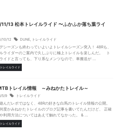
6/11/13 松本トレイルライド 〜ふかふか落ち葉ライ
4/10/12
DUNE
,
トレイルライド
デシーズンも終わっていよいよトレイルシーズン突入！ 48Rも、
ルライダーのご案内で久しぶりに極上トレイルを楽しんだ。 ト
ライドと言っても、下り系なメンツなので、車搬送が ...
トレイルライド
MTBトレイル情報 ～みねかたトレイル～
6/5/9
トレイルライド
遊んだレポではなく、48Rの好きな白馬のトレイル情報の公開。
何度かみねかたトレイルのブログ記事を書いてたんだけど、 正確
や利用方法についてはあえて触れてなかった。 & ...
トレイルライド