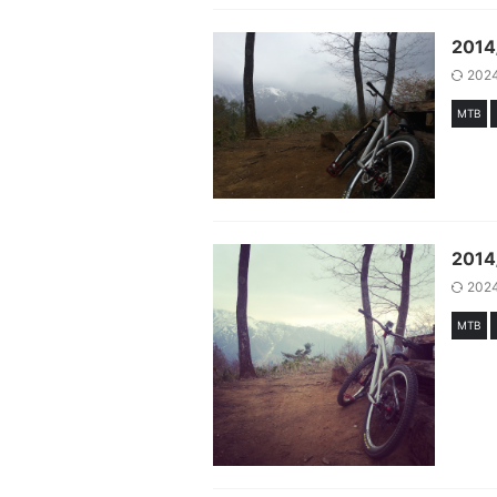
201
202
MTB
201
202
MTB