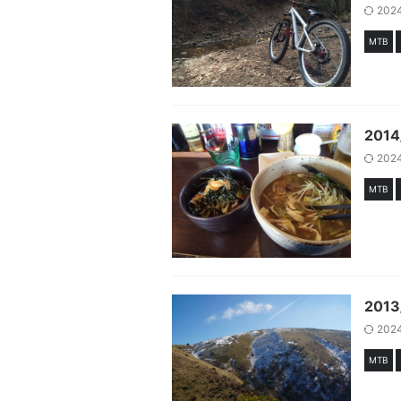
202
MTB
201
202
MTB
201
202
MTB