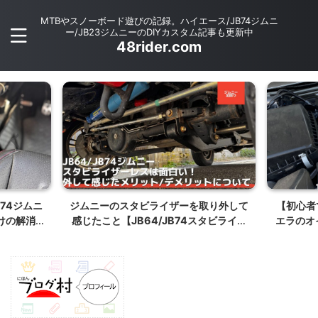
MTBやスノーボード遊びの記録。ハイエース/JB74ジムニ
ー/JB23ジムニーのDIYカスタム記事も更新中
48rider.com
B74ジムニ
ジムニーのスタビライザーを取り外して
【初心者
けの解消方
感じたこと【JB64/JB74スタビライザ
エラのオ
ー取り外し方】