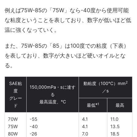
例えば75W-85の「75W」なら-40度から使用可能
な粘度ということを表しており、数字が低いほど低
温に強くなっていく。
また、75W-85の「85」は100度での粘度（下表）
を表しており、数字が大きいほど硬いオイルとな
る。
2
SAE粘
動粘度（100℃）mm
150,000mPa・sに達す
度
／s
る
グレー
最高温度、℃
※1
最低
最高
ド
70W
-55
4.1
11.0
75W
-40
4.1
13.5
80W
-26
7.0
18.5