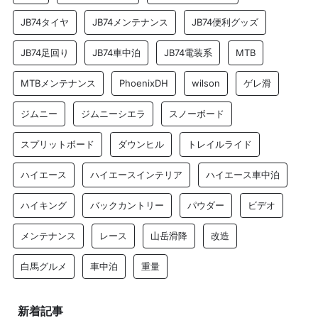
JB74タイヤ
JB74メンテナンス
JB74便利グッズ
JB74足回り
JB74車中泊
JB74電装系
MTB
MTBメンテナンス
PhoenixDH
wilson
ゲレ滑
ジムニー
ジムニーシエラ
スノーボード
スプリットボード
ダウンヒル
トレイルライド
ハイエース
ハイエースインテリア
ハイエース車中泊
ハイキング
バックカントリー
パウダー
ビデオ
メンテナンス
レース
山岳滑降
改造
白馬グルメ
車中泊
重量
新着記事