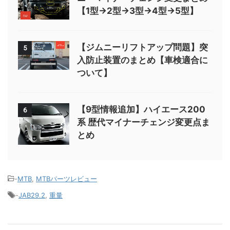
【1型→2型→3型→4型→5型】
【ジムニーリフトアップ問題】突
5
入防止装置のまとめ【車検適合に
ついて】
【9型情報追加】ハイエース200
6
系 歴代マイナーチェンジ変更点ま
とめ
-
MTB
,
MTBパーツレビュー
-
JAB29.2
,
重量