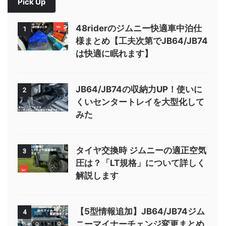
Pick Up
48riderのジムニー快適車中泊仕
1
様まとめ【工夫次第でJB64/JB74
は快適に眠れます】
JB64/JB74の収納力UP！使いに
2
くいセンタートレイを大型化して
みた
タイヤ交換時 ジムニーの適正空気
3
圧は？「LT規格」について詳しく
解説します
【5型情報追加】JB64/JB74ジム
4
ニーマイナーチェンジ変更まとめ