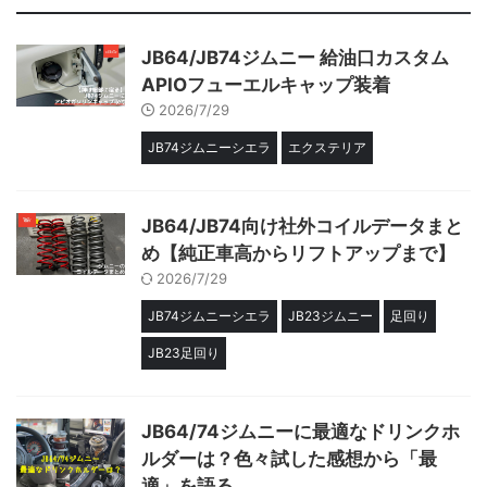
JB64/JB74ジムニー 給油口カスタム
APIOフューエルキャップ装着
2026/7/29
JB74ジムニーシエラ
エクステリア
JB64/JB74向け社外コイルデータまと
め【純正車高からリフトアップまで】
2026/7/29
JB74ジムニーシエラ
JB23ジムニー
足回り
JB23足回り
JB64/74ジムニーに最適なドリンクホ
ルダーは？色々試した感想から「最
適」を語る。