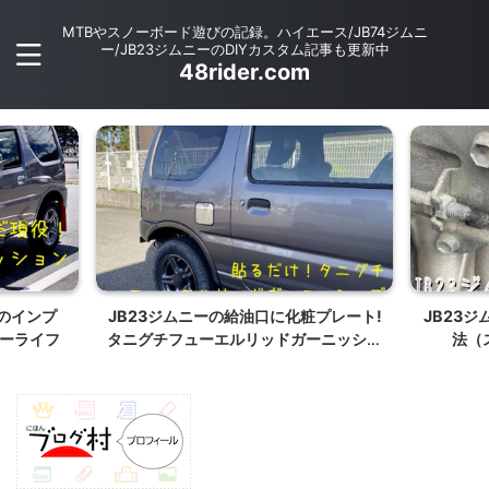
MTBやスノーボード遊びの記録。ハイエース/JB74ジムニ
ー/JB23ジムニーのDIYカスタム記事も更新中
48rider.com
ーのインプ
JB23ジムニーの給油口に化粧プレート!
JB23
ーライフ
タニグチフューエルリッドガーニッシを
法（
取り付けた