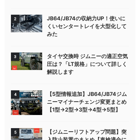
JB64/JB74の収納力UP！使いに
2
くいセンタートレイを大型化して
みた
タイヤ交換時 ジムニーの適正空気
3
圧は？「LT規格」について詳しく
解説します
【5型情報追加】JB64/JB74ジム
4
ニーマイナーチェンジ変更まとめ
【1型→2型→3型→4型→5型】
【ジムニーリフトアップ問題】突
5
入防止装置のまとめ【車検適合に