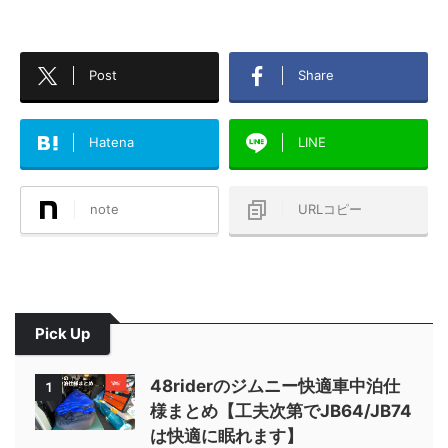
Post
Share
Hatena
LINE
note
URLコピー
Pick Up
48riderのジムニー快適車中泊仕
1
様まとめ【工夫次第でJB64/JB74
は快適に眠れます】