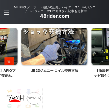
MTBやスノーボード遊びの記録。ハイエース/JB74ジムニ
ー/JB23ジムニーのDIYカスタム記事も更新中
48rider.com
換方法
【徹底解説】JB64/JB74ジムニーDIY
【激安1.
ナビ取付方法 〜大画面サイバーナビ9イ
リング交
ンチインストール〜