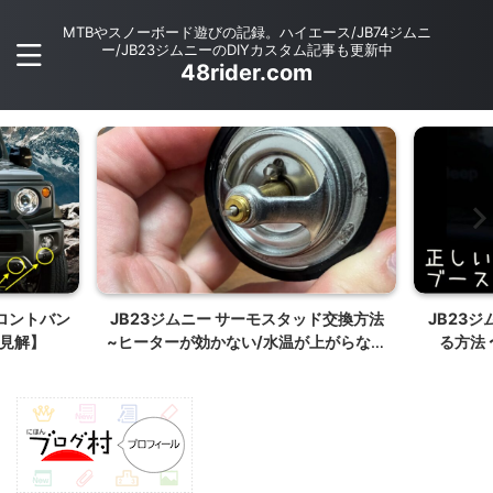
MTBやスノーボード遊びの記録。ハイエース/JB74ジムニ
ー/JB23ジムニーのDIYカスタム記事も更新中
48rider.com
フロントバン
JB23ジムニー サーモスタッド交換方法
JB23
見解】
~ヒーターが効かない/水温が上がらない
る方法
対策~