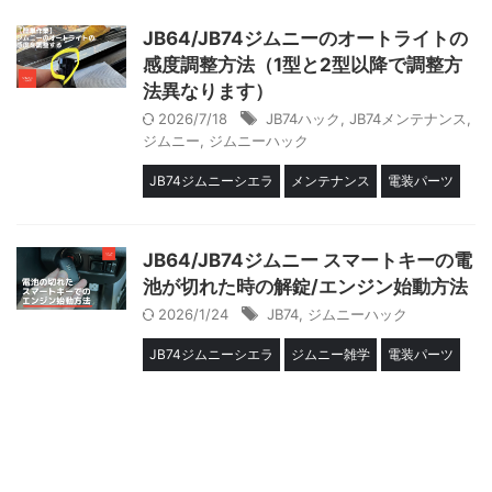
JB64/JB74ジムニーのオートライトの
感度調整方法（1型と2型以降で調整方
法異なります）
2026/7/18
JB74ハック
,
JB74メンテナンス
,
ジムニー
,
ジムニーハック
JB74ジムニーシエラ
メンテナンス
電装パーツ
JB64/JB74ジムニー スマートキーの電
池が切れた時の解錠/エンジン始動方法
2026/1/24
JB74
,
ジムニーハック
JB74ジムニーシエラ
ジムニー雑学
電装パーツ