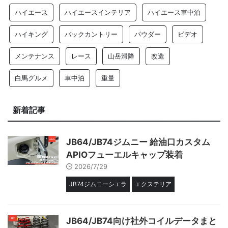
ハイエース
ハイエースインテリア
ハイエース車中泊
ハイキング
バックカントリー
パウダー
ビデオ
メンテナンス
レース
山岳滑降
改造
白馬グルメ
車中泊
重量
新着記事
JB64/JB74ジムニー 給油口カスタム
APIOフューエルキャップ装着
2026/7/29
JB74ジムニーシエラ
エクステリア
JB64/JB74向け社外コイルデータまと