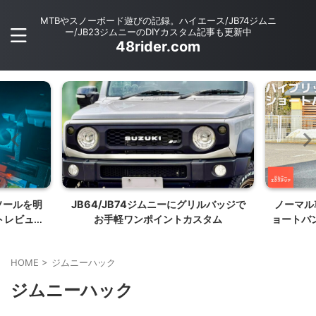
MTBやスノーボード遊びの記録。ハイエース/JB74ジムニ
ー/JB23ジムニーのDIYカスタム記事も更新中
48rider.com
ンソールを明
JB64/JB74ジムニーにグリルバッジで
ノーマル
イトレビュー
お手軽ワンポイントカスタム
ョートバ
C】
ッジファ
HOME
>
ジムニーハック
ジムニーハック