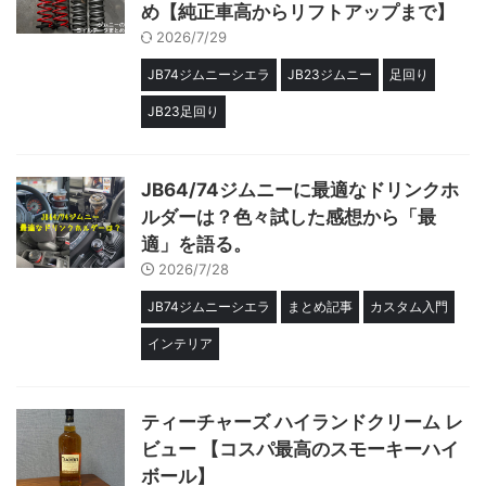
め【純正車高からリフトアップまで】
2026/7/29
JB74ジムニーシエラ
JB23ジムニー
足回り
JB23足回り
JB64/74ジムニーに最適なドリンクホ
ルダーは？色々試した感想から「最
適」を語る。
2026/7/28
JB74ジムニーシエラ
まとめ記事
カスタム入門
インテリア
ティーチャーズ ハイランドクリーム レ
ビュー 【コスパ最高のスモーキーハイ
ボール】