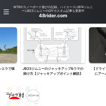
MTBやスノーボード遊びの記録。ハイエース/JB74ジムニ
ー/JB23ジムニーのDIYカスタム記事も更新中
48rider.com
プ&ウマの
【ドライブ快適】JB64/JB74ジムニー
JB64/
ント解説】
にアームレスト取り付け【肘掛け】
池が切れ