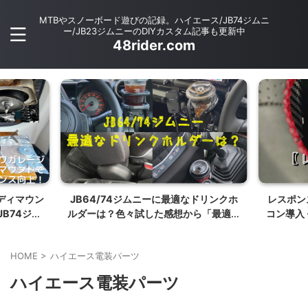
MTBやスノーボード遊びの記録。ハイエース/JB74ジムニ
ー/JB23ジムニーのDIYカスタム記事も更新中
48rider.com
ディマウン
JB64/74ジムニーに最適なドリンクホ
レスポン
JB74ジム
ルダーは？色々試した感想から「最適」
コン導入 ~P
】
を語る。
HOME
>
ハイエース電装パーツ
ハイエース電装パーツ