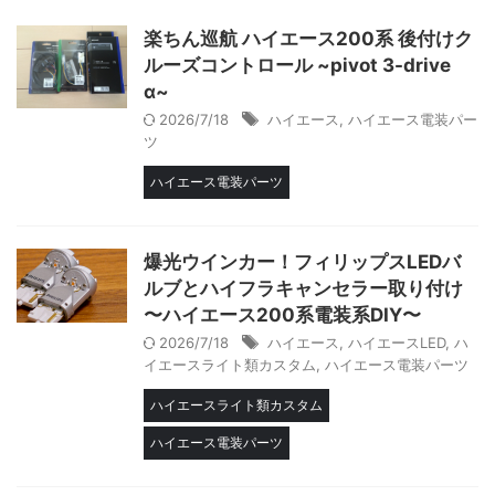
楽ちん巡航 ハイエース200系 後付けク
ルーズコントロール ~pivot 3-drive
α~
2026/7/18
ハイエース
,
ハイエース電装パー
ツ
ハイエース電装パーツ
爆光ウインカー！フィリップスLEDバ
ルブとハイフラキャンセラー取り付け
〜ハイエース200系電装系DIY〜
2026/7/18
ハイエース
,
ハイエースLED
,
ハ
イエースライト類カスタム
,
ハイエース電装パーツ
ハイエースライト類カスタム
ハイエース電装パーツ