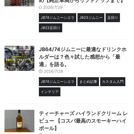
め【純正車高からリフトアップまで】
2026/7/29
JB74ジムニーシエラ
JB23ジムニー
足回り
JB23足回り
JB64/74ジムニーに最適なドリンクホ
ルダーは？色々試した感想から「最
適」を語る。
2026/7/28
JB74ジムニーシエラ
まとめ記事
カスタム入門
インテリア
ティーチャーズ ハイランドクリーム レ
ビュー 【コスパ最高のスモーキーハイ
ボール】