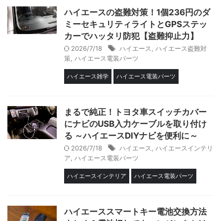
ハイエースの盗難対策！1個236円のダ
ミーセキュリティライトとGPSステッ
カーでハッタリ防犯【盗難抑止力】
2026/7/18
ハイエース
,
ハイエース盗難対
策
,
ハイエース電装パーツ
ハイエース雑学
ハイエース電装パーツ
まるで純正！トヨタ車スイッチカバー
にナビのUSB入力ケーブルを取り付け
る ～ハイエースDIYナビを便利に～
2026/7/18
ハイエース
,
ハイエースインテリ
ア
,
ハイエース電装パーツ
ハイエースインテリア
ハイエース電装パーツ
ハイエーススマートキー電池交換方法