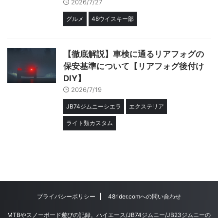
2026/7/27
グルメ
48ウイスキー部
【徹底解説】車検に通るリアフォグの
保安基準について【リアフォグ後付け
DIY】
2026/7/19
JB74ジムニーシエラ
エクステリア
ライト類カスタム
プライバシーポリシー
48rider.comへの問い合わせ
MTBやスノーボード遊びの記録。ハイエース/JB74ジムニー/JB23ジムニーの