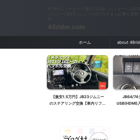
MTBやスノーボード遊びの記録。ハイエース/JB74
ジムニー/JB23ジムニーのDIYカスタム記事も更新
中
48rider.com
ホーム
about 48ri
！JB64/JB74ジムニ
【激安1.5万円】JB23ジムニー
JB64/7
ーバーを取り付ける 〜
のステアリング交換【車内リフレ
USB(HDM
進安定性アップ〜
ッシュ】【ドラポジ改善】
ルに