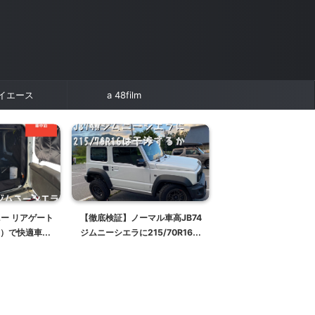
イエース
a 48film
ムニー リアゲート
【徹底検証】ノーマル車高JB74
JB64/JB74ジムニ
）で快適車中
ジムニーシエラに215/70R16は
ジグリスアップ【錆
干渉するか検証してみた