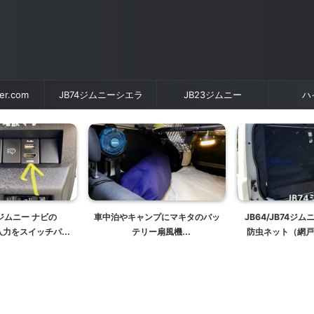
der.com
JB74ジムニーシエラ
JB23ジムニー
ハ
4ジムニー ナビの
車中泊やキャンプにマキタのバッ
JB64/JB74ジ
I)入力をスイッチパネ
テリー扇風機
防虫ネット（網戸
増設する
(CF100DZ,CF101DZ)が大活
泊！
躍！マキタコードレス掃除機と共
通バッテリーで便利