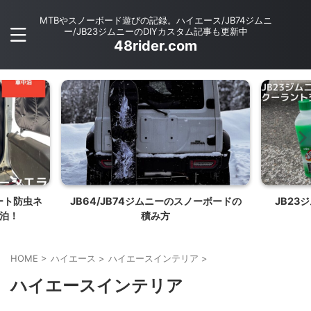
MTBやスノーボード遊びの記録。ハイエース/JB74ジムニ
ー/JB23ジムニーのDIYカスタム記事も更新中
48rider.com
ゲート防虫ネ
JB64/JB74ジムニーのスノーボードの
JB23
泊！
積み方
HOME
>
ハイエース
>
ハイエースインテリア
>
ハイエースインテリア