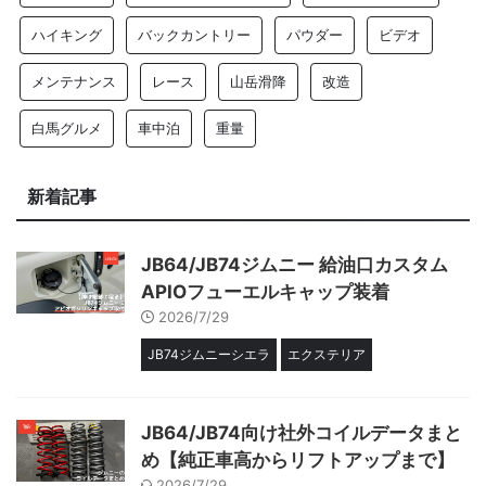
ハイキング
バックカントリー
パウダー
ビデオ
メンテナンス
レース
山岳滑降
改造
白馬グルメ
車中泊
重量
新着記事
JB64/JB74ジムニー 給油口カスタム
APIOフューエルキャップ装着
2026/7/29
JB74ジムニーシエラ
エクステリア
JB64/JB74向け社外コイルデータまと
め【純正車高からリフトアップまで】
2026/7/29