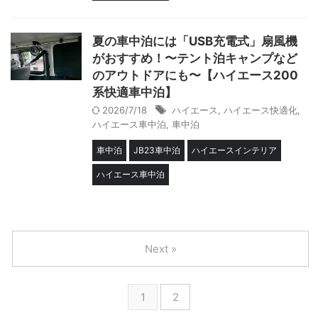
夏の車中泊には「USB充電式」扇風機
がおすすめ！〜テント泊キャンプなど
のアウトドアにも〜【ハイエース200
系快適車中泊】
2026/7/18
ハイエース
,
ハイエース快適化
,
ハイエース車中泊
,
車中泊
車中泊
JB23車中泊
ハイエースインテリア
ハイエース車中泊
Next »
1
2