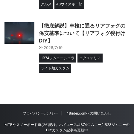
グルメ
48ウイスキー部
【徹底解説】車検に通るリアフォグの
保安基準について【リアフォグ後付け
DIY】
2026/7/19
JB74ジムニーシエラ
エクステリア
ライト類カスタム
プライバシーポリシー
48rider.comへの問い合わせ
MTBやスノーボード遊びの記録。ハイエース/JB74ジムニー/JB23ジムニーの
DIYカスタム記事も更新中