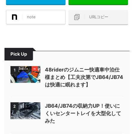
note
URLコピー
Pick Up
48riderのジムニー快適車中泊仕
1
様まとめ【工夫次第でJB64/JB74
は快適に眠れます】
JB64/JB74の収納力UP！使いに
2
くいセンタートレイを大型化して
みた