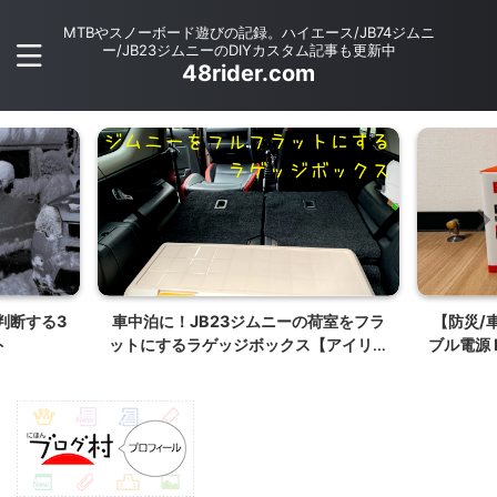
MTBやスノーボード遊びの記録。ハイエース/JB74ジムニ
ー/JB23ジムニーのDIYカスタム記事も更新中
48rider.com
車中泊に！JB23ジムニーの荷室をフラ
【防災/車中泊キ
ットにするラゲッジボックス【アイリス
ブル電源 P500m
オーヤマRVBOX 770F】
車中泊キ