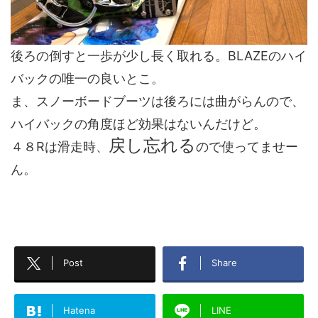
後ろの倒すと一歩が少し長く取れる。BLAZEのハイ
バックの唯一の良いとこ。
ま、スノーボードブーツは後ろには曲がらんので、
ハイバックの角度ほど効果はないんだけど。
戻し忘れる
４８Rは滑走時、
ので使ってませー
ん。
Post
Share
Hatena
LINE