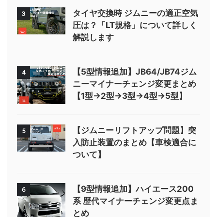
タイヤ交換時 ジムニーの適正空気
3
圧は？「LT規格」について詳しく
解説します
【5型情報追加】JB64/JB74ジム
4
ニーマイナーチェンジ変更まとめ
【1型→2型→3型→4型→5型】
【ジムニーリフトアップ問題】突
5
入防止装置のまとめ【車検適合に
ついて】
【9型情報追加】ハイエース200
6
系 歴代マイナーチェンジ変更点ま
とめ