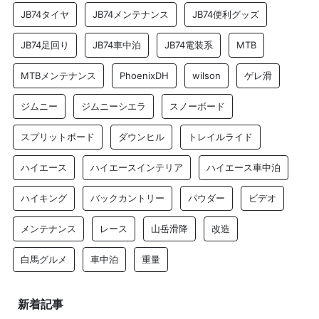
JB74タイヤ
JB74メンテナンス
JB74便利グッズ
JB74足回り
JB74車中泊
JB74電装系
MTB
MTBメンテナンス
PhoenixDH
wilson
ゲレ滑
ジムニー
ジムニーシエラ
スノーボード
スプリットボード
ダウンヒル
トレイルライド
ハイエース
ハイエースインテリア
ハイエース車中泊
ハイキング
バックカントリー
パウダー
ビデオ
メンテナンス
レース
山岳滑降
改造
白馬グルメ
車中泊
重量
新着記事