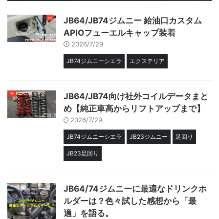
JB64/JB74ジムニー 給油口カスタム
APIOフューエルキャップ装着
2026/7/29
JB74ジムニーシエラ
エクステリア
JB64/JB74向け社外コイルデータまと
め【純正車高からリフトアップまで】
2026/7/29
JB74ジムニーシエラ
JB23ジムニー
足回り
JB23足回り
JB64/74ジムニーに最適なドリンクホ
ルダーは？色々試した感想から「最
適」を語る。