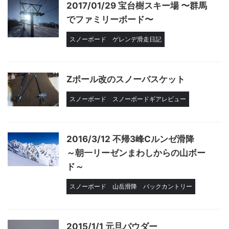
2017/01/29 宝台樹スキー場 〜群馬
でファミリーボード〜
スノーボード
ゲレンデ滑走日記
Zポール改のスノーバスケット
スノーボード
スノーボードギアレビュー
2016/3/12 不帰3峰Cルンゼ滑降
～朝一リーゼンまわしからの山ボー
ド～
スノーボード
山岳滑降
バックカントリー
2015/1/1 元旦パウダー