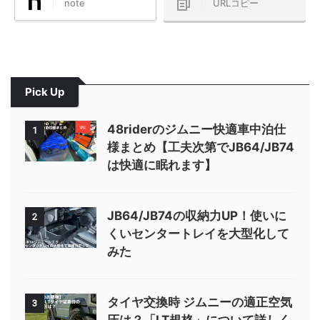
note
URLコピー
Pick Up
48riderのジムニー快適車中泊仕
1
様まとめ【工夫次第でJB64/JB74
は快適に眠れます】
JB64/JB74の収納力UP！使いに
2
くいセンタートレイを大型化して
みた
タイヤ交換時 ジムニーの適正空気
3