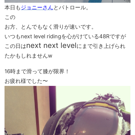
本日も
ジョニーさん
とパトロール。
この
お方、とんでもなく滑りが速いです。
いつもnext level ridingを心がけている48Rですが
next next level
この日は
にまで引き上げられ
たかもしれませんw
16時まで滑って膝が限界！
お疲れ様でした〜