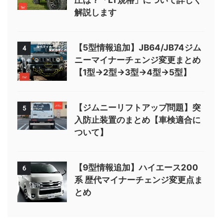
圧は？「LT規格」について詳しく
解説します
【5型情報追加】JB64/JB74ジム
4
ニーマイナーチェンジ変更まとめ
【1型→2型→3型→4型→5型】
【ジムニーリフトアップ問題】突
5
入防止装置のまとめ【車検適合に
ついて】
【9型情報追加】ハイエース200
6
系 歴代マイナーチェンジ変更点ま
とめ