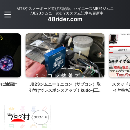
MTBやスノーボード遊びの記録。ハイエース/JB74ジムニ
ー/JB23ジムニーのDIYカスタム記事も更新中
48rider.com
ブコン）取
スタッドレスは保管サービスが楽！ タ
JB64/
do-j工藤
イヤ持ち込み交換OKのTireFitter 武蔵
ケット裏
村 でハイエースタイヤ交換
ラレコ電