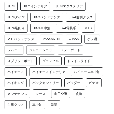
JB74
JB74インテリア
JB74エクステリア
JB74タイヤ
JB74メンテナンス
JB74便利グッズ
JB74足回り
JB74車中泊
JB74電装系
MTB
MTBメンテナンス
PhoenixDH
wilson
ゲレ滑
ジムニー
ジムニーシエラ
スノーボード
スプリットボード
ダウンヒル
トレイルライド
ハイエース
ハイエースインテリア
ハイエース車中泊
ハイキング
バックカントリー
パウダー
ビデオ
メンテナンス
レース
山岳滑降
改造
白馬グルメ
車中泊
重量