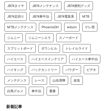
JB74タイヤ
JB74メンテナンス
JB74便利グッズ
JB74足回り
JB74車中泊
JB74電装系
MTB
MTBメンテナンス
PhoenixDH
wilson
ゲレ滑
ジムニー
ジムニーシエラ
スノーボード
スプリットボード
ダウンヒル
トレイルライド
ハイエース
ハイエースインテリア
ハイエース車中泊
ハイキング
バックカントリー
パウダー
ビデオ
メンテナンス
レース
山岳滑降
改造
白馬グルメ
車中泊
重量
新着記事