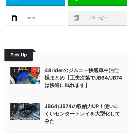
note
URLコピー
Pick Up
48riderのジムニー快適車中泊仕
1
様まとめ【工夫次第でJB64/JB74
は快適に眠れます】
JB64/JB74の収納力UP！使いに
2
くいセンタートレイを大型化して
みた