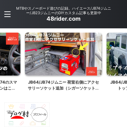
MTBやスノーボード遊びの記録。ハイエース/JB74ジムニ
ー/JB23ジムニーのDIYカスタム記事も更新中
48rider.com
B74のスマ
JB64/JB74ジムニー 荷室右側にアクセ
JB64/
ンはここ
サリーソケット追加（シガーソケット追
トッ
】
加）