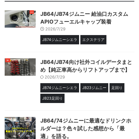
JB64/JB74ジムニー 給油口カスタム
APIOフューエルキャップ装着
2026/7/29
JB74ジムニーシエラ
エクステリア
JB64/JB74向け社外コイルデータまと
め【純正車高からリフトアップまで】
2026/7/29
JB74ジムニーシエラ
JB23ジムニー
足回り
JB23足回り
JB64/74ジムニーに最適なドリンクホ
ルダーは？色々試した感想から「最
適」を語る。