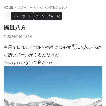
HOME
>
スノーボード
>
ゲレンデ滑走日記
>
PR
スノーボード
ゲレンデ滑走日記
爆風八方
2024年10月14日
悪い人
白馬が晴れると48Rの携帯には必ず
からの
お誘いメールがくるんだけど
今日は行かないで良かった！