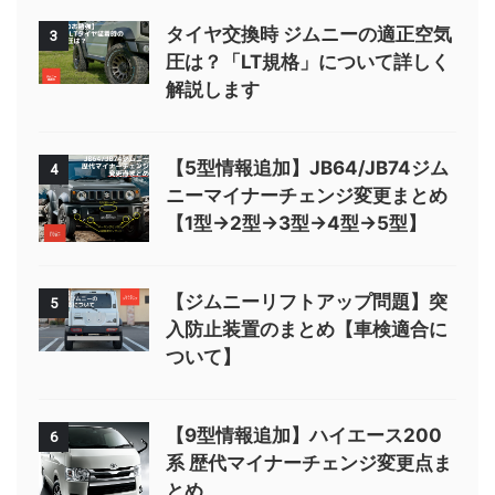
タイヤ交換時 ジムニーの適正空気
3
圧は？「LT規格」について詳しく
解説します
【5型情報追加】JB64/JB74ジム
4
ニーマイナーチェンジ変更まとめ
【1型→2型→3型→4型→5型】
【ジムニーリフトアップ問題】突
5
入防止装置のまとめ【車検適合に
ついて】
【9型情報追加】ハイエース200
6
系 歴代マイナーチェンジ変更点ま
とめ