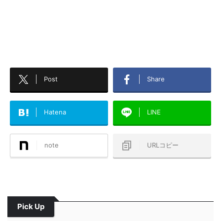
Post
Share
Hatena
LINE
note
URLコピー
Pick Up