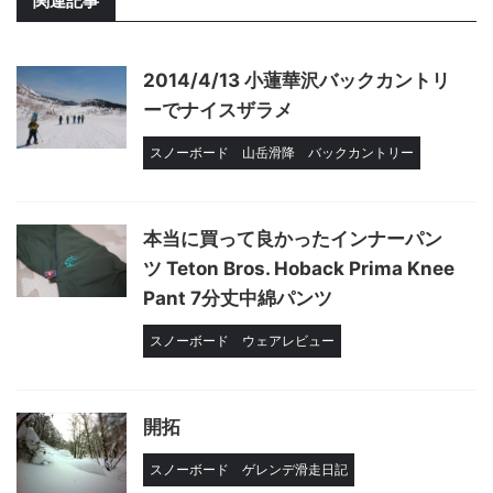
関連記事
2014/4/13 小蓮華沢バックカントリ
ーでナイスザラメ
スノーボード
山岳滑降
バックカントリー
本当に買って良かったインナーパン
ツ Teton Bros. Hoback Prima Knee
Pant 7分丈中綿パンツ
スノーボード
ウェアレビュー
開拓
スノーボード
ゲレンデ滑走日記