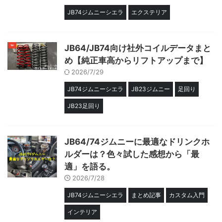
JB74ジムニーシエラ
エクステリア
JB64/JB74向け社外コイルデータまと
め【純正車高からリフトアップまで】
2026/7/29
JB74ジムニーシエラ
JB23ジムニー
足回り
JB23足回り
JB64/74ジムニーに最適なドリンクホ
ルダーは？色々試した感想から「最
適」を語る。
2026/7/28
JB74ジムニーシエラ
まとめ記事
カスタム入門
インテリア