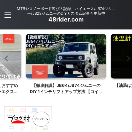
MTBやスノーボード遊びの記録。ハイエース/JB74ジムニ
ー/JB23ジムニーのDIYカスタム記事も更新中
48rider.com
 おすすめ
【徹底解説】JB64/JB74ジムニーの
【油温は
ワーエクスト
DIY 1インチリフトアップ方法 【コイル
る
交換方法】