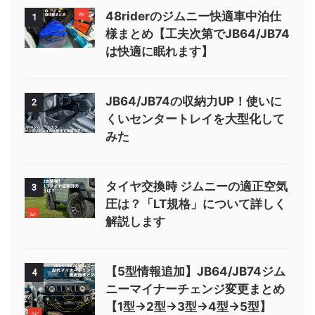
48riderのジムニー快適車中泊仕
1
様まとめ【工夫次第でJB64/JB74
は快適に眠れます】
JB64/JB74の収納力UP！使いに
2
くいセンタートレイを大型化して
みた
タイヤ交換時 ジムニーの適正空気
3
圧は？「LT規格」について詳しく
解説します
【5型情報追加】JB64/JB74ジム
4
ニーマイナーチェンジ変更まとめ
【1型→2型→3型→4型→5型】