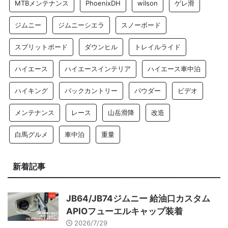
MTBメンテナンス
PhoenixDH
wilson
ゲレ滑
ジムニー
ジムニーシエラ
スノーボード
スプリットボード
ダウンヒル
トレイルライド
ハイエース
ハイエースインテリア
ハイエース車中泊
ハイキング
バックカントリー
パウダー
ビデオ
メンテナンス
レース
山岳滑降
改造
白馬グルメ
車中泊
重量
新着記事
JB64/JB74ジムニー 給油口カスタム
APIOフューエルキャップ装着
2026/7/29