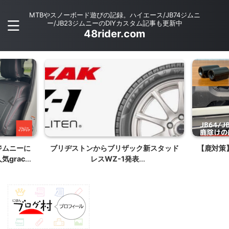
MTBやスノーボード遊びの記録。ハイエース/JB74ジムニ
ー/JB23ジムニーのDIYカスタム記事も更新中
48rider.com
新スタッド
【鹿対策】鹿除けの鹿笛をジムニーに取
純正スイッ
り付ける
ムニーLE
4ハイエースの
ュアルカ