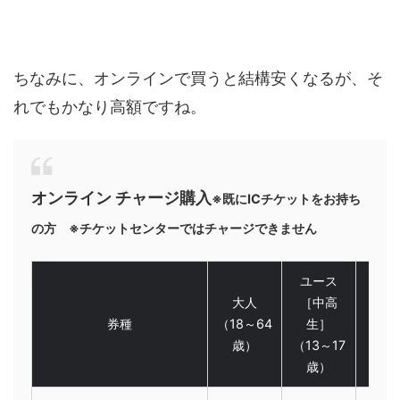
ちなみに、オンラインで買うと結構安くなるが、そ
れでもかなり高額ですね。
オンライン チャージ購入
※既にICチケットをお持ち
の方 ※チケットセンターではチャージできません
ユース
大人
［中高
シニ
券種
（18～64
生］
（6
歳）
（13～17
79
歳）