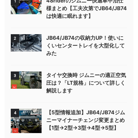
48riderのジムニー快適車中泊仕
1
様まとめ【工夫次第でJB64/JB74
は快適に眠れます】
JB64/JB74の収納力UP！使いに
2
くいセンタートレイを大型化して
みた
タイヤ交換時 ジムニーの適正空気
3
圧は？「LT規格」について詳しく
解説します
【5型情報追加】JB64/JB74ジム
4
ニーマイナーチェンジ変更まとめ
【1型→2型→3型→4型→5型】