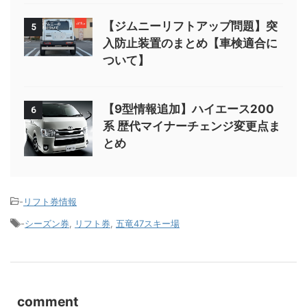
【ジムニーリフトアップ問題】突
5
入防止装置のまとめ【車検適合に
ついて】
【9型情報追加】ハイエース200
6
系 歴代マイナーチェンジ変更点ま
とめ
-
リフト券情報
-
シーズン券
,
リフト券
,
五竜47スキー場
comment