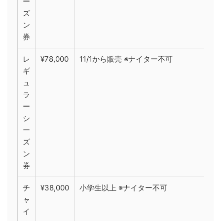
ー
ズ
ン
券
レ
¥78,000
11/1から販売 ※ナイター不可
ギ
ュ
ラ
ー
シ
ー
ズ
ン
券
チ
¥38,000
小学生以上 ※ナイター不可
ャ
イ