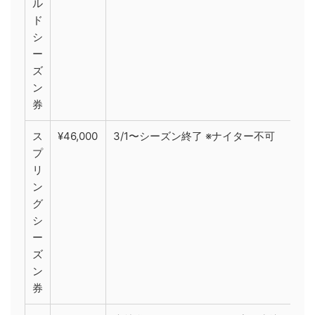
ル
ド
シ
ー
ズ
ン
券
ス
¥46,000
3/1〜シーズン終了 ※ナイター不可
プ
リ
ン
グ
シ
ー
ズ
ン
券