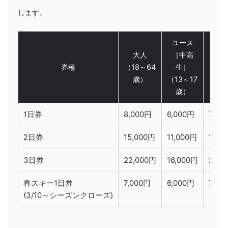
します。
ユース
大人
［中高
シ
券種
（18～64
生］
（65
歳）
（13～17
歳
歳）
1日券
8,000円
6,000円
7,50
2日券
15,000円
11,000円
13,5
3日券
22,000円
16,000円
20,0
春スキー1日券
7,000円
6,000円
7,00
(3/10～シーズンクローズ)