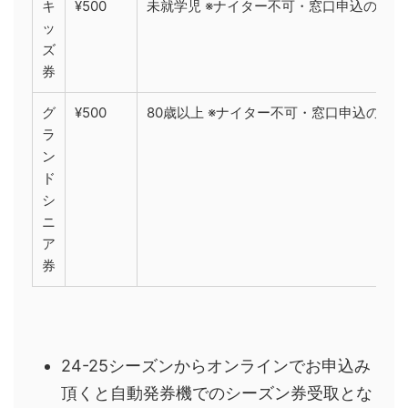
キ
¥500
未就学児 ※ナイター不可・窓口申込のみ
ッ
ズ
券
グ
¥500
80歳以上 ※ナイター不可・窓口申込のみ
ラ
ン
ド
シ
ニ
ア
券
24-25シーズンからオンラインでお申込み
頂くと自動発券機でのシーズン券受取とな