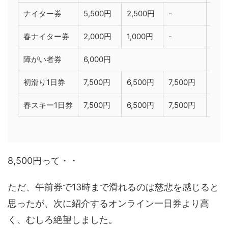
ナイター券
5,500円
2,500円
-
2,5
春ナイター券
2,000円
1,000円
-
1,0
障がい者券
6,000円
3,3
初滑り1日券
7,500円
6,500円
7,500円
4,0
春スキー1日券
7,500円
6,500円
7,500円
4,0
8,500円って・・
ただ、午前券で13時まで滑れるのは慈悲を感じると
思ったが、次に紹介するオンライン一日券より高
く、むしろ絶望しました。