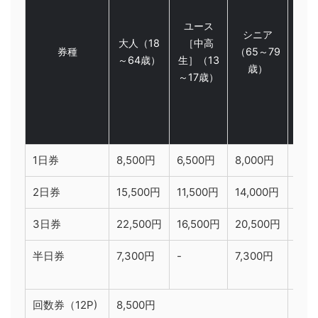
ユース
小人
シニア
大人
（18
［中高
学
券種
（65～79
～64歳）
生］
（13
（6
歳）
～17歳）
歳
1日券
8,500円
6,500円
8,000円
4,5
2日券
15,500円
11,500円
14,000円
8,0
3日券
22,500円
16,500円
20,500円
11,
半日券
7,300円
-
7,300円
3,9
回数券（12P)
8,500円
4,5