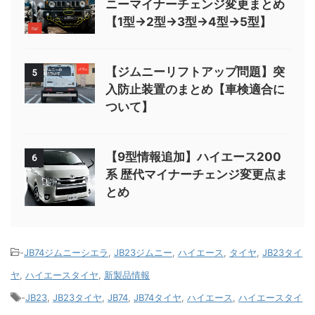
ニーマイナーチェンジ変更まとめ
【1型→2型→3型→4型→5型】
【ジムニーリフトアップ問題】突
5
入防止装置のまとめ【車検適合に
ついて】
【9型情報追加】ハイエース200
6
系 歴代マイナーチェンジ変更点ま
とめ
-
JB74ジムニーシエラ
,
JB23ジムニー
,
ハイエース
,
タイヤ
,
JB23タイ
ヤ
,
ハイエースタイヤ
,
新製品情報
-
JB23
,
JB23タイヤ
,
JB74
,
JB74タイヤ
,
ハイエース
,
ハイエースタイ