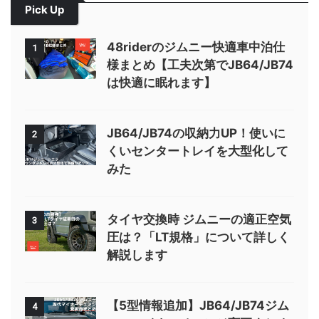
Pick Up
48riderのジムニー快適車中泊仕
1
様まとめ【工夫次第でJB64/JB74
は快適に眠れます】
JB64/JB74の収納力UP！使いに
2
くいセンタートレイを大型化して
みた
タイヤ交換時 ジムニーの適正空気
3
圧は？「LT規格」について詳しく
解説します
【5型情報追加】JB64/JB74ジム
4