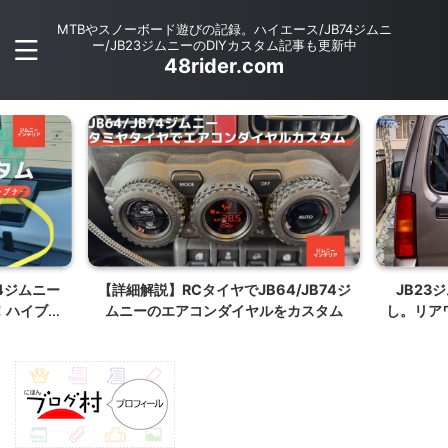
MTBやスノーボード遊びの記録。ハイエース/JB74ジムニ
ー/JB23ジムニーのDIYカスタム記事も更新中
48rider.com
74ジムニー
【詳細解説】RCタイヤでJB64/JB74ジ
JB23
！ハイブリ
ムニーのエアコンダイヤルをカスタム
し。リア
ンサイドオ
た目ス
る