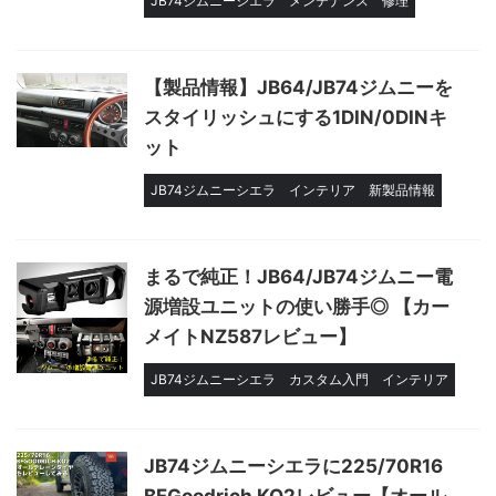
JB74ジムニーシエラ
メンテナンス
修理
【製品情報】JB64/JB74ジムニーを
スタイリッシュにする1DIN/0DINキ
ット
JB74ジムニーシエラ
インテリア
新製品情報
まるで純正！JB64/JB74ジムニー電
源増設ユニットの使い勝手◎ 【カー
メイトNZ587レビュー】
JB74ジムニーシエラ
カスタム入門
インテリア
JB74ジムニーシエラに225/70R16
BFGoodrich KO2レビュー【オール