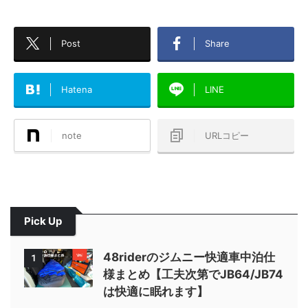
Post
Share
Hatena
LINE
note
URLコピー
Pick Up
48riderのジムニー快適車中泊仕
1
様まとめ【工夫次第でJB64/JB74
は快適に眠れます】