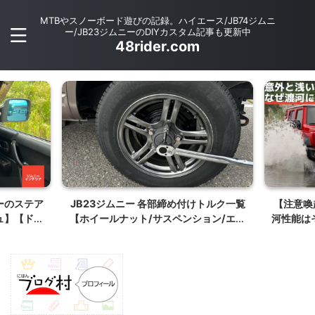
MTBやスノーボード遊びの記録。ハイエース/JB74ジムニ
ー/JB23ジムニーのDIYカスタム記事も更新中
48rider.com
けトルク一覧
【注意喚起】JB64/JB74ジムニーの渡
J
ション/エン
河性能はそれほど高くない【水遊びする
】
なら対策必要】