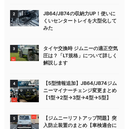
JB64/JB74の収納力UP！使いに
2
くいセンタートレイを大型化して
みた
タイヤ交換時 ジムニーの適正空気
3
圧は？「LT規格」について詳しく
解説します
【5型情報追加】JB64/JB74ジム
4
ニーマイナーチェンジ変更まとめ
【1型→2型→3型→4型→5型】
【ジムニーリフトアップ問題】突
5
入防止装置のまとめ【車検適合に