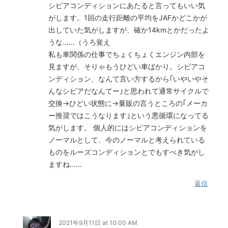
シビアコンディションにあたると言ってもいい気
がします。1回の走行距離の平均をJAFかどこかが
出していた気がしますが、確か14kmとかだったよ
うな……（うろ覚え
私も車関係の仕事でちょくちょくエンジン内部を
見ますが、そりゃもうひどい車ばかり。シビアコ
ンディション、なんて言い方するから｢いやいやそ
んなシビアだなんてー｣と思われて通常サイクルで
交換→ひどい状態に→量販の言うところの｢メーカ
ー推奨ではこうなります｣という悪循環になってる
気がします。 個人的にはシビアコンディションを
ノーマルとして、今のノーマルと考えられている
ものをルーズコンディションとでもすべき気がし
ますね……
返信
2021年9月11日 at 10:00 AM