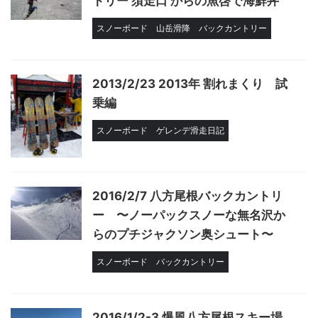
トリー 須走口 からの魚啓で海鮮丼
スノーボード
山岳滑降
バックカントリー
2013/2/23 2013年 割れまくり 試
乗編
スノーボード
ゲレンデ滑走日記
2016/2/7 八方尾根バックカントリ
ー 〜ノーパックスノーな無名沢か
らのプチジャクソン奥シュート〜
スノーボード
バックカントリー
2016/1/2-3 爆風八方尾根スキー場