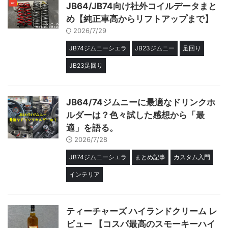
JB64/JB74向け社外コイルデータまと
め【純正車高からリフトアップまで】
2026/7/29
JB74ジムニーシエラ
JB23ジムニー
足回り
JB23足回り
JB64/74ジムニーに最適なドリンクホ
ルダーは？色々試した感想から「最
適」を語る。
2026/7/28
JB74ジムニーシエラ
まとめ記事
カスタム入門
インテリア
ティーチャーズ ハイランドクリーム レ
ビュー 【コスパ最高のスモーキーハイ