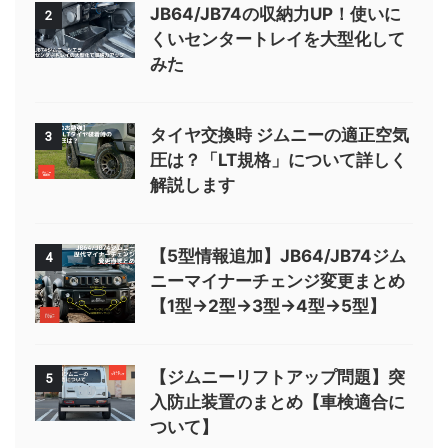
JB64/JB74の収納力UP！使いに
2
くいセンタートレイを大型化して
みた
タイヤ交換時 ジムニーの適正空気
3
圧は？「LT規格」について詳しく
解説します
【5型情報追加】JB64/JB74ジム
4
ニーマイナーチェンジ変更まとめ
【1型→2型→3型→4型→5型】
【ジムニーリフトアップ問題】突
5
入防止装置のまとめ【車検適合に
ついて】