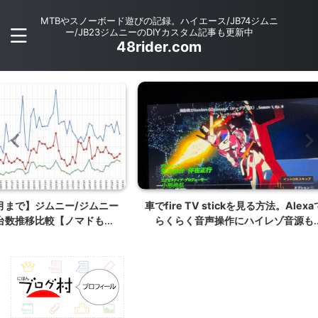
MTBやスノーボード遊びの記録。ハイエース/JB74ジムニ
ー/JB23ジムニーのDIYカスタム記事も更新中
48rider.com
/ジムニー
車でfire TV stickを見る方法。Alexaで
JB64/
マドも追
らくらく音声操作にハイレゾ音源も
ンタ
【JB64/JB74/JC74ナビ】