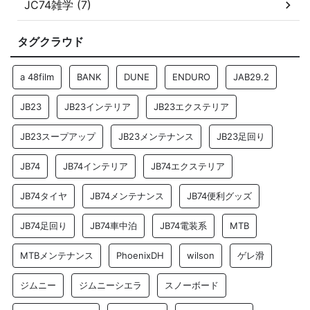
JC74雑学 (7)
タグクラウド
a 48film
BANK
DUNE
ENDURO
JAB29.2
JB23
JB23インテリア
JB23エクステリア
JB23スープアップ
JB23メンテナンス
JB23足回り
JB74
JB74インテリア
JB74エクステリア
JB74タイヤ
JB74メンテナンス
JB74便利グッズ
JB74足回り
JB74車中泊
JB74電装系
MTB
MTBメンテナンス
PhoenixDH
wilson
ゲレ滑
ジムニー
ジムニーシエラ
スノーボード