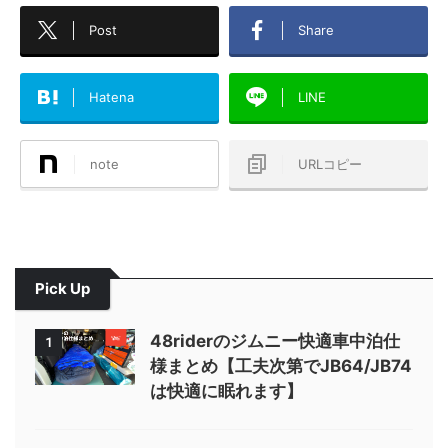
Post
Share
Hatena
LINE
note
URLコピー
Pick Up
48riderのジムニー快適車中泊仕
1
様まとめ【工夫次第でJB64/JB74
は快適に眠れます】