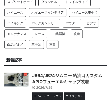
スプリットボード
ダウンヒル
トレイルライド
ハイエース
ハイエースインテリア
ハイエース車中泊
ハイキング
バックカントリー
パウダー
ビデオ
メンテナンス
レース
山岳滑降
改造
白馬グルメ
車中泊
重量
新着記事
JB64/JB74ジムニー 給油口カスタム
APIOフューエルキャップ装着
2026/7/29
JB74ジムニーシエラ
エクステリア