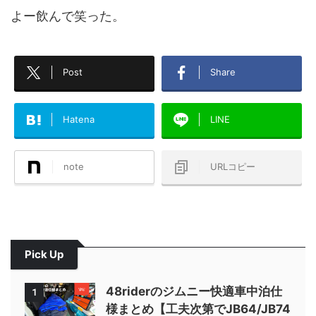
よー飲んで笑った。
Post
Share
Hatena
LINE
note
URLコピー
Pick Up
48riderのジムニー快適車中泊仕
1
様まとめ【工夫次第でJB64/JB74