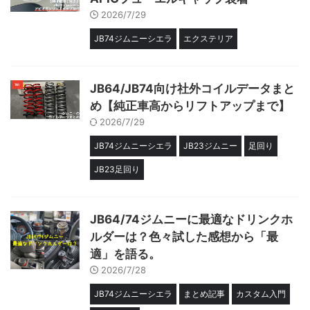
2026/7/29
JB74ジムニーシエラ
エクステリア
JB64/JB74向け社外コイルデータまと
め【純正車高からリフトアップまで】
2026/7/29
JB74ジムニーシエラ
JB23ジムニー
足回り
JB23足回り
JB64/74ジムニーに最適なドリンクホ
ルダーは？色々試した感想から「最
適」を語る。
2026/7/28
JB74ジムニーシエラ
まとめ記事
カスタム入門