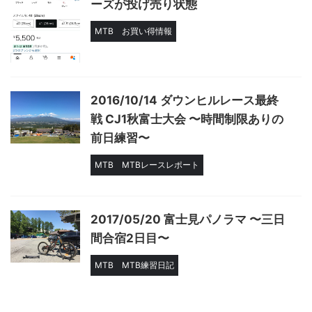
ーズが投げ売り状態
MTB
お買い得情報
2016/10/14 ダウンヒルレース最終
戦 CJ1秋富士大会 〜時間制限ありの
前日練習〜
MTB
MTBレースレポート
2017/05/20 富士見パノラマ 〜三日
間合宿2日目〜
MTB
MTB練習日記