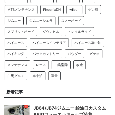
MTBメンテナンス
PhoenixDH
wilson
ゲレ滑
ジムニー
ジムニーシエラ
スノーボード
スプリットボード
ダウンヒル
トレイルライド
ハイエース
ハイエースインテリア
ハイエース車中泊
ハイキング
バックカントリー
パウダー
ビデオ
メンテナンス
レース
山岳滑降
改造
白馬グルメ
車中泊
重量
新着記事
JB64/JB74ジムニー 給油口カスタム
APIOフューエルキャップ装着