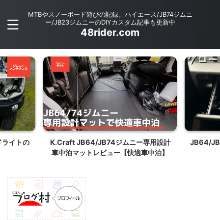
MTBやスノーボード遊びの記録。ハイエース/JB74ジムニ
ー/JB23ジムニーのDIYカスタム記事も更新中
48rider.com
ッドライトの
K.Craft JB64/JB74ジムニー専用設計
JB64/
車中泊マットレビュー【快適車中泊】