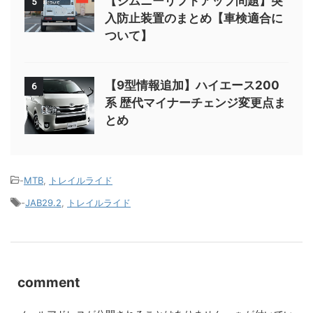
【ジムニーリフトアップ問題】突
5
入防止装置のまとめ【車検適合に
ついて】
【9型情報追加】ハイエース200
6
系 歴代マイナーチェンジ変更点ま
とめ
-
MTB
,
トレイルライド
-
JAB29.2
,
トレイルライド
comment