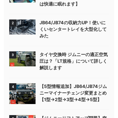
は快適に眠れます】
JB64/JB74の収納力UP！使いに
2
くいセンタートレイを大型化して
みた
タイヤ交換時 ジムニーの適正空気
3
圧は？「LT規格」について詳しく
解説します
【5型情報追加】JB64/JB74ジム
4
ニーマイナーチェンジ変更まとめ
【1型→2型→3型→4型→5型】