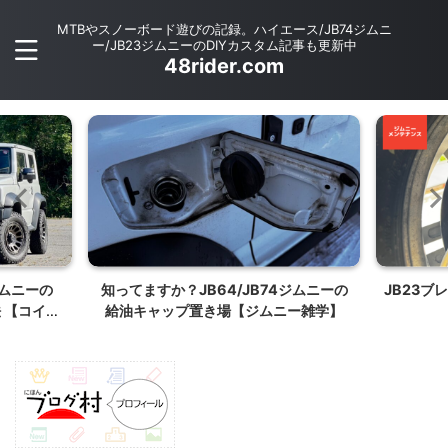
MTBやスノーボード遊びの記録。ハイエース/JB74ジムニ
ー/JB23ジムニーのDIYカスタム記事も更新中
48rider.com
ジムニーの
知ってますか？JB64/JB74ジムニーの
JB23ブ
法 【コイル
給油キャップ置き場【ジムニー雑学】