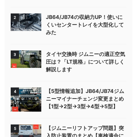
JB64/JB74の収納力UP！使いに
2
くいセンタートレイを大型化して
みた
タイヤ交換時 ジムニーの適正空気
3
圧は？「LT規格」について詳しく
解説します
【5型情報追加】JB64/JB74ジム
4
ニーマイナーチェンジ変更まとめ
【1型→2型→3型→4型→5型】
【ジムニーリフトアップ問題】突
5
入防止装置のまとめ【車検適合に