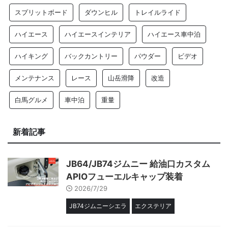
スプリットボード
ダウンヒル
トレイルライド
ハイエース
ハイエースインテリア
ハイエース車中泊
ハイキング
バックカントリー
パウダー
ビデオ
メンテナンス
レース
山岳滑降
改造
白馬グルメ
車中泊
重量
新着記事
JB64/JB74ジムニー 給油口カスタム
APIOフューエルキャップ装着
2026/7/29
JB74ジムニーシエラ
エクステリア