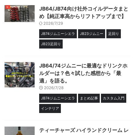
JB64/JB74向け社外コイルデータまと
め【純正車高からリフトアップまで】
2026/7/29
JB74ジムニーシエラ
JB23ジムニー
足回り
JB23足回り
JB64/74ジムニーに最適なドリンクホ
ルダーは？色々試した感想から「最
適」を語る。
2026/7/28
JB74ジムニーシエラ
まとめ記事
カスタム入門
インテリア
ティーチャーズ ハイランドクリーム レ