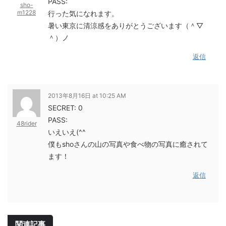
PASS:
sho-
m1228
行った気になれます。
暑い東京に清涼感をありがとうございます（＾▽
＾）ノ
返信
2013年8月16日 at 10:25 AM
SECRET: 0
PASS:
48rider
いえいえ(^^
僕もshoさんの山の写真や食べ物の写真に癒されて
ます！
返信
関連記事