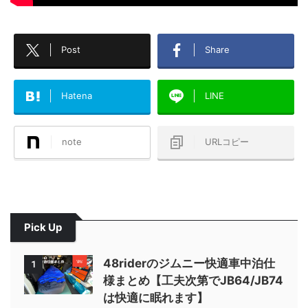
Post
Share
Hatena
LINE
note
URLコピー
Pick Up
48riderのジムニー快適車中泊仕
1
様まとめ【工夫次第でJB64/JB74
は快適に眠れます】