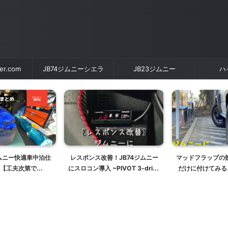
der.com
JB74ジムニーシエラ
JB23ジムニー
ハ
のジムニー快適車中泊仕
レスポンス改善！JB74ジムニー
マッドフラップの
【工夫次第で
にスロコン導入 ~PIVOT 3-drive
だけに付けてみる。
74は快適に眠れます】
PRO~ JB64にも
ーマッドガー