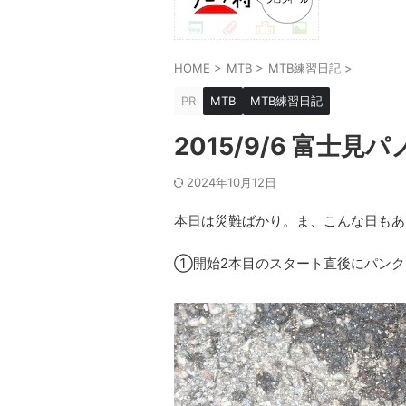
HOME
>
MTB
>
MTB練習日記
>
PR
MTB
MTB練習日記
2015/9/6 富士見
2024年10月12日
本日は災難ばかり。ま、こんな日もあ
①開始2本目のスタート直後にパンク