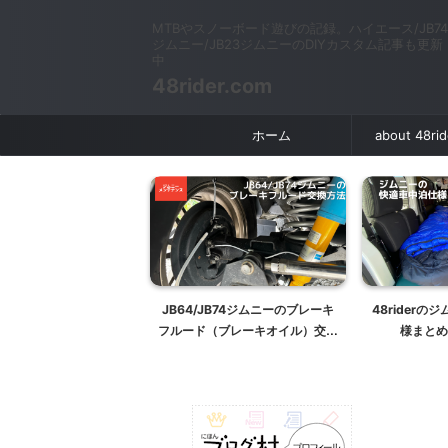
MTBやスノーボード遊びの記録。ハイエース/JB74
ジムニー/JB23ジムニーのDIYカスタム記事も更新
中
48rider.com
ホーム
about 48ri
包】ホイール付きタイヤ
JB64/JB74ジムニーのブレーキ
48rider
発送する方法まとめ【送
フルード（ブレーキオイル）交換
様まとめ
方ヤフオクメルカリに】
方法【DIYメンテナンス】
JB64/JB