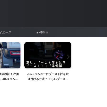
イエース
a 48film
効果検証！片側
JB23ジムニーにブースト計を取
【車検適合】JB64/J
JB74ジムニ
り付ける方法 〜正しいブースト
ー テールランプのリ
ドテスト
圧を知る〜
について