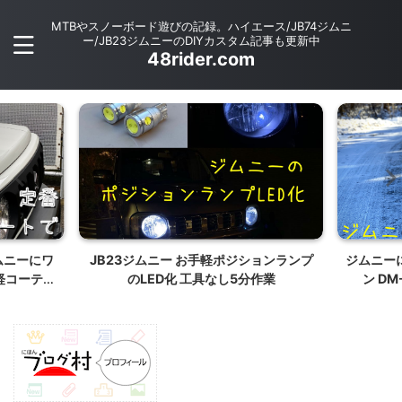
MTBやスノーボード遊びの記録。ハイエース/JB74ジムニ
ー/JB23ジムニーのDIYカスタム記事も更新中
48rider.com
ョンランプ
ジムニーに最新スタッドレス ブリヂスト
JB64/
作業
ン DM-V3を装着する 175/80R16