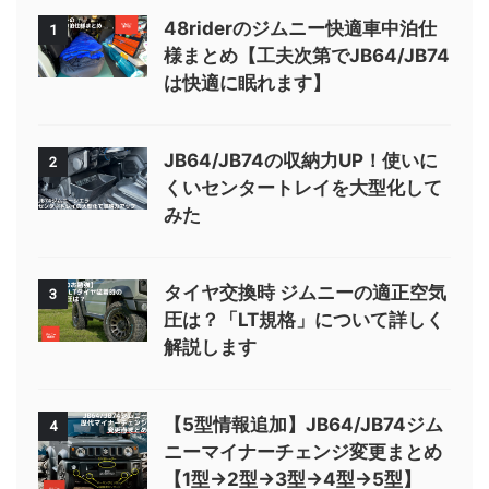
48riderのジムニー快適車中泊仕
1
様まとめ【工夫次第でJB64/JB74
は快適に眠れます】
JB64/JB74の収納力UP！使いに
2
くいセンタートレイを大型化して
みた
タイヤ交換時 ジムニーの適正空気
3
圧は？「LT規格」について詳しく
解説します
【5型情報追加】JB64/JB74ジム
4
ニーマイナーチェンジ変更まとめ
【1型→2型→3型→4型→5型】