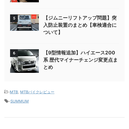
【ジムニーリフトアップ問題】突
5
入防止装置のまとめ【車検適合に
ついて】
【9型情報追加】ハイエース200
6
系 歴代マイナーチェンジ変更点ま
とめ
-
MTB
,
MTBバイクレビュー
-
SUMMUM