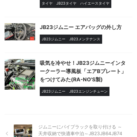
タイヤ
JB23タイヤ
ハイエースタイヤ
JB23ジムニー エアバッグの外し方
JB23ジムニー
JB23メンテナンス
吸気を冷やせ！JB23ジムニーインタ
ークーラー導風板「エアBプレート」
をつけてみた(RA-NO'S製)
JB23ジムニー
JB23エンジンチューン
ジムニーにパイプラックを取り付ける ～
天井収納で快適車中泊～JB23JB64JB74