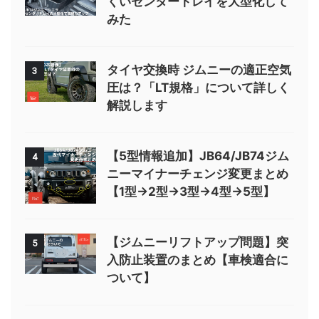
くいセンタートレイを大型化して
みた
タイヤ交換時 ジムニーの適正空気
3
圧は？「LT規格」について詳しく
解説します
【5型情報追加】JB64/JB74ジム
4
ニーマイナーチェンジ変更まとめ
【1型→2型→3型→4型→5型】
【ジムニーリフトアップ問題】突
5
入防止装置のまとめ【車検適合に
ついて】