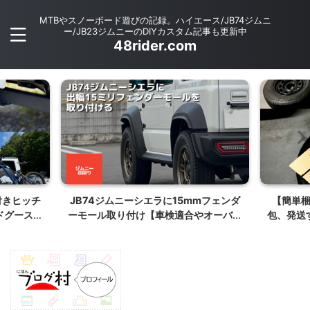
MTBやスノーボード遊びの記録。ハイエース/JB74ジムニ
ー/JB23ジムニーのDIYカスタム記事も更新中
48rider.com
付きヒッチ
JB74ジムニーシエラに15mmフェンダ
【簡単梱
ドグース製
ーモール取り付け【車検適合やオーバー
包、発送
フェンダーとの違いについて】