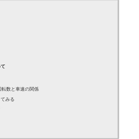
いて
回転数と車速の関係
してみる
て