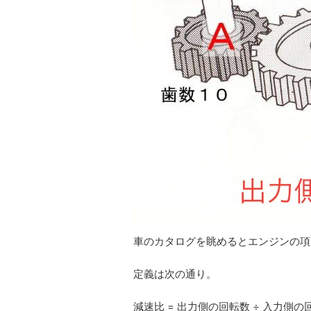
車のカタログを眺めるとエンジンの項
定義は次の通り。
減速比 = 出力側の回転数 ÷ 入力側の