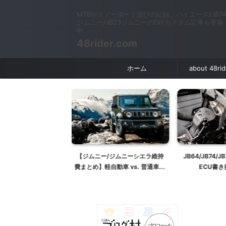
MTBやスノーボード遊びの記録。ハイエース/JB74
ジムニー/JB23ジムニーのDIYカスタム記事も更新
中
48rider.com
ホーム
about 48ri
ー/ジムニーシエラ維持
JB64/JB74/JB74ジムニー 各社
【JB64/J
軽自動車 vs. 普通車ど
ECU書き換えまとめ
APIOプラ
違う？【税金保険まと
パーで
め】