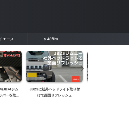
イエース
a 48film
ドライト取り付
JB23ジムニーのアームピボット
【車中泊に便利】JB64
レッシュ
の修正方法【JB64/JB74にも】
ムニーのリアゲートを
く！ハイブリッジファ
ックドアインサイドオ
取り付ける