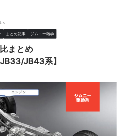
事
>
ー
まとめ記事
ジムニー雑学
ア比まとめ
/JB33/JB43系】