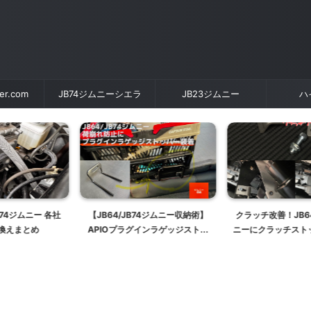
der.com
JB74ジムニーシエラ
JB23ジムニー
ハ
B74ジムニー収納術】
クラッチ改善！JB64/JB74ジム
JB23に社外ヘッ
グインラゲッジストッ
ニーにクラッチストッパーを取り
けで顔面リフ
荷崩れ防止
付ける