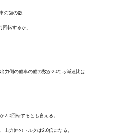
歯車の歯の数
何回転するか」
で出力側の歯車の歯の数が20なら減速比は
が2.0回転するとも言える。
、出力軸のトルクは2.0倍になる。