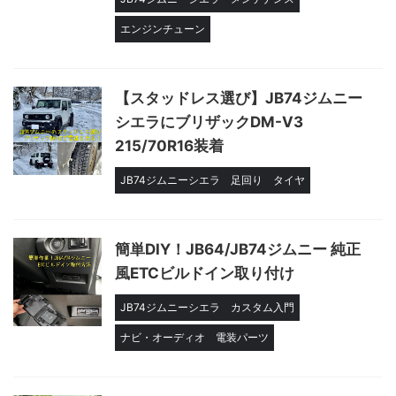
エンジンチューン
【スタッドレス選び】JB74ジムニー
シエラにブリザックDM-V3
215/70R16装着
JB74ジムニーシエラ
足回り
タイヤ
簡単DIY！JB64/JB74ジムニー 純正
風ETCビルドイン取り付け
JB74ジムニーシエラ
カスタム入門
ナビ・オーディオ
電装パーツ