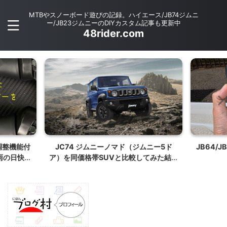
MTBやスノーボード遊びの記録。ハイエース/JB74ジムニ
ー/JB23ジムニーのDIYカスタム記事も更新中
48rider.com
ムニー5ド
JB64/JB74ジムニー リアゲートヒンジ
【愛車を守
てみた結果
カバーの外し方
ト