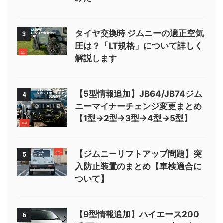
タイヤ交換時 ジムニーの適正空気
3
圧は？「LT規格」について詳しく
解説します
【5型情報追加】JB64/JB74ジム
4
ニーマイナーチェンジ変更まとめ
【1型→2型→3型→4型→5型】
【ジムニーリフトアップ問題】突
5
入防止装置のまとめ【車検適合に
ついて】
【9型情報追加】ハイエース200
6