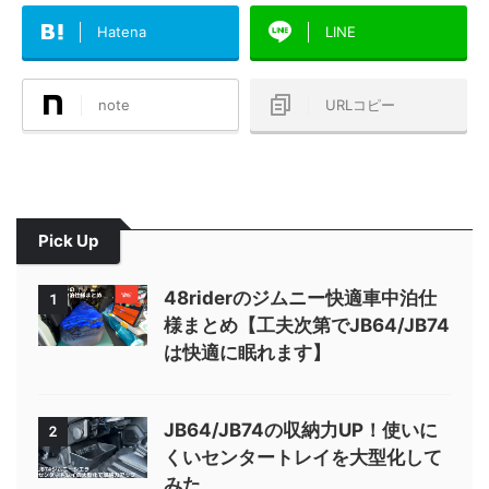
Hatena
LINE
note
URLコピー
Pick Up
48riderのジムニー快適車中泊仕
1
様まとめ【工夫次第でJB64/JB74
は快適に眠れます】
JB64/JB74の収納力UP！使いに
2
くいセンタートレイを大型化して
みた