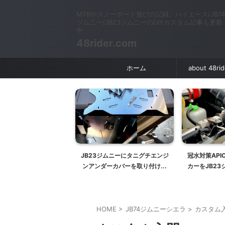
MTBやスノーボード遊びの記録。ハイエース/JB74
ジムニー/JB23ジムニーのDIYカスタム記事も更新
中
48rider.com
ホーム
about 48ri
JB74ジムニー 荷室右側に
JB23ジムニーにタニグチエンジ
冠水対策AP
リーソケット追加（シガ
ンアンダーカバーを取り付ける
カーをJB2
ソケット追加）
〜整流放熱汚れ対策〜
HOME
>
JB74ジムニーシエラ
>
カスタム