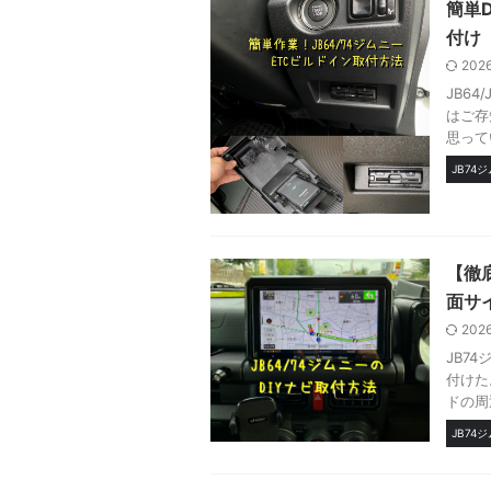
簡単D
付け
202
JB6
はご存
思って
JB74
【徹底
面サ
202
JB7
付けた
ドの周
JB74