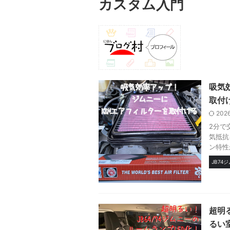
カスタム入門
吸気
取付
202
2分で
気抵抗
ン特性
JB74
超明る
るい