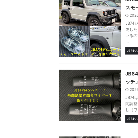
スモ
202
JB7
更した
いるの
...
JB74
JB
ッチ
202
JB7
間調整
し（ワ
JB74