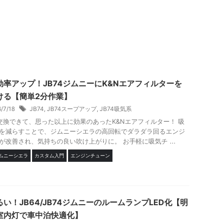
効率アップ！JB74ジムニーにK&Nエアフィルターを
ける【簡単2分作業】
6/7/18
JB74
,
JB74スープアップ
,
JB74吸気系
交換できて、思った以上に効果のあったK&Nエアフィルター！ 吸
を減らすことで、ジムニーシエラの高回転でダラダラ回るエンジ
が改善され、気持ちの良い吹け上がりに。 お手軽に吸気チ ...
ジムニーシエラ
カスタム入門
エンジンチューン
い！JB64/JB74ジムニーのルームランプLED化【明
室内灯で車中泊快適化】