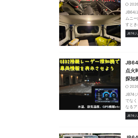
202
JB6
ムニー
すとき
JB74
JB
点火時
探知
202
JB7
でなく
なるア
JB74
JB6