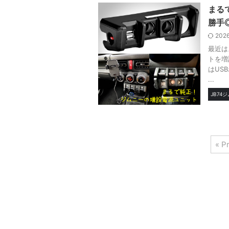
まる
勝手
202
最近は
トを増
はUS
...
JB74
« P