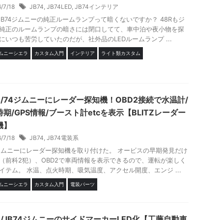
6/7/18
JB74
,
JB74LED
,
JB74インテリア
4/JB74ジムニーの純正ルームランプって暗くないですか？ 48Rもジ
純正のルームランプの暗さには閉口してて、車中泊や夜小物を探
にいつも苦労していたのだが、社外品のLEDルームランプ ...
ジムニーシエラ
カスタム入門
インテリア
ライト類カスタム
64/74ジムニーにレーダー探知機！OBD2接続で水温計/
期/GPS情報/ブースト計etcを表示【BLITZレーダー
機】
6/7/18
JB74
,
JB74電装系
4ジムニーにレーダー探知機を取り付けた。 オービスの早期発見だけ
（前科2犯）、OBD2で車両情報を表示できるので、運転が楽しく
イテム。 水温、点火時期、吸気温度、アクセル開度、エンジ ...
ジムニーシエラ
カスタム入門
電装パーツ
4/JB74ジムニーのサイドマーカーLED化【工藤自動車