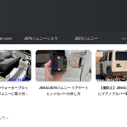
der.com
JB74ジムニーシエラ
JB23ジムニー
ハ
IOウォーターブロッ
JB64/JB74ジムニー リアゲート
【傷防止】JB64/
3ジムニーに取り付け
ヒンジカバーの外し方
にドアノブカバー
る
ドアハンドル
入門
>