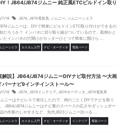
IY！JB64/JB74ジムニー 純正風ETCビルドイン取り
6/7/18
JB74
,
JB74電装系
,
ジムニー
,
ジムニーシエラ
4/JB74ジムニーは、DIYで簡単にビルドインETC取り付けができるの
知だろうか？ インパネに切り取り線がついているので、面倒かと
いたインパネの穴開けがカッターひとつで簡単に開けら ...
ジムニーシエラ
カスタム入門
ナビ・オーディオ
電装パーツ
解説】JB64/JB74ジムニーDIYナビ取付方法 〜大画
イバーナビ9インチインストール〜
6/7/18
JB74
,
JB74インテリア
,
JB74オーディオ
,
JB74電装系
4ジムニーはナビレスで発注したので、例のごとくDIYでナビを取り
。 JB64/JB74ジムニーはナビ裏のスペースの広さやダッシュボー
辺の作業のしやすさなど、先代JB23ジムニー比べる ...
ジムニーシエラ
カスタム入門
ナビ・オーディオ
インテリア
電装パーツ