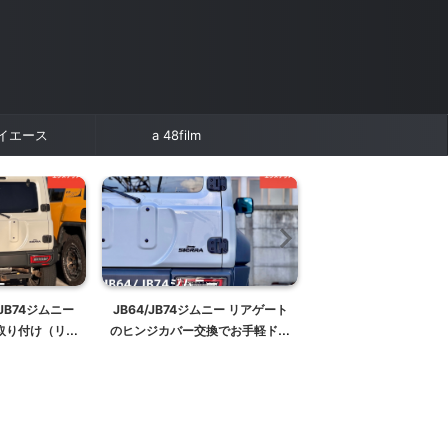
イエース
a 48film
JB74ジムニー
JB64/JB74ジムニー リアゲート
マッドフラップの効果
取り付け（リア
のヒンジカバー交換でお手軽ドレ
だけに付けてみる。JB
カバー）
スアップ【カーメイトNZ873ダ
ーマッドガードテ
ミーヒンジレビュー】