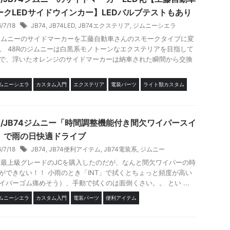
ークLEDサイドウインカー】LEDバルブテストもあり
6/7/18
JB74
,
JB74LED
,
JB74エクステリア
,
ジムニーシエラ
4ジムニーのサイドマーカーを工藤自動車さんのスモークタイプに変
。 48Rのジムニーは白黒系モノトーンなエクステリアを目指して
で、浮いたオレンジのサイドマーカーは納車された瞬間から交換
ジムニーシエラ
カスタム入門
エクステリア
電装パーツ
ライト類カスタム
64/JB74ジムニー「時間調整機能付き間欠ワイパースイ
」で雨の日快適ドライブ
6/7/18
JB74
,
JB74便利アイテム
,
JB74電装系
,
ジムニー
4は最上級グレードのJCを購入したのだが、なんと間欠ワイパーの時
ができない！！ 小雨のとき「INT」で拭くとちょっと頻度が高い
イパーゴム痛めそう）、手動で拭くのは面倒くさい。。 とい ...
ジムニーシエラ
カスタム入門
電装パーツ
便利アイテム