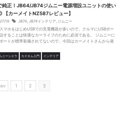
で純正！JB64/JB74ジムニー電源増設ユニットの使い
◎ 【カーメイトNZ587レビュー】
6/7/19
JB74
,
JB74インテリア
,
ジムニー
スマホをはじめUSBでの充電機器が多いので、クルマにUSBポー
設することは快適なカーライフのために必須である。 ジムニーに
Bポートが標準装備されてないので、今回はカーメイトさんから発
ジムニーシエラ
カスタム入門
インテリア
rev
1
2
3