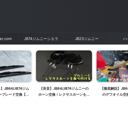
der.com
JB74ジムニーシエラ
JB23ジムニー
ハ
4/JB74ジムニーの
【徹底解説】JB64/74ジムニー
JB64/JB74ジ
レクサスホーンを取
のデフオイル交換方法まとめ
ャー液補
ーパーギガホーン
GD-2】