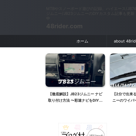
MTBやスノーボード遊びの記録。ハイエース/JB74
ジムニー/JB23ジムニーのDIYカスタム記事も更新
中
48rider.com
ホーム
about 48ri
】JB23ジムニー ナビ
【2分で出来る】JB64/JB74ジム
【良音】JB6
法 〜彩速ナビをDIY取
ニーのワイパーブレード交換【ガ
ホーン交換！
り付け〜
ラコ撥水ワイパーブレード/PIAA
り付ける【ス
雪用ブレード】
B