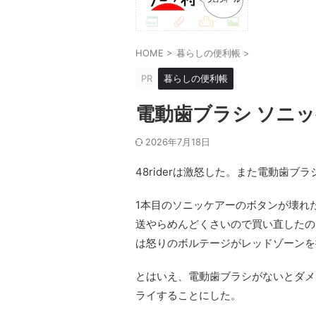
HOME
>
暮らしの便利帳
>
PR
暮らしの便利帳
電動歯ブラシ ソニッ
2026年7月18日
48riderは激怒した。また電動歯ブ
1本目のソニッケアーのボタンが壊れ
送やらめんどくさいので買い直したの
は怒りのボルテージがレッドゾーンを
とはいえ、電動歯ブラシがないとダメ
ライすることにした。