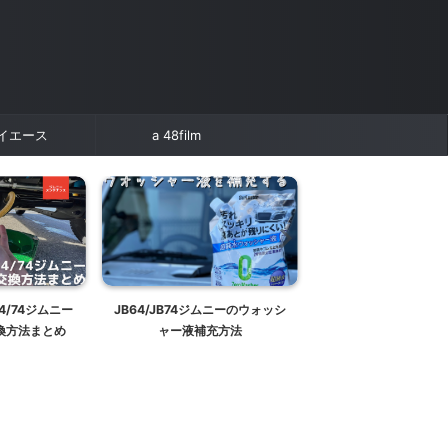
イエース
a 48film
ムニーのウォッシ
車でfire TV stickを見る方法。
JB64/JB74ジムニ
充方法
Alexaでらくらく音声操作にハイ
パーレス【見た目ス
レゾ音源も【JB64/JB74/JC74
ナビ】