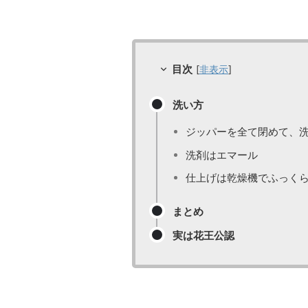
目次
[
非表示
]
洗い方
ジッパーを全て閉めて、
洗剤はエマール
仕上げは乾燥機でふっく
まとめ
実は花王公認