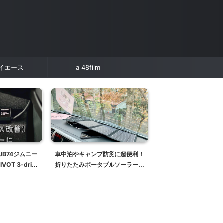
イエース
a 48film
B74ジムニー
車中泊やキャンプ防災に超便利！
2020/08/15 JB7
OT 3-drive
折りたたみポータブルソーラー充
ラで猿ヶ島散
B64にも
電器RAVPower を使ってみた 〜
エンジンオフでもスマホ充電でハ
イエース快適化〜