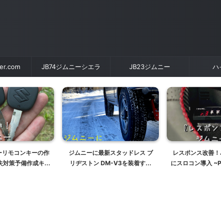
der.com
JB74ジムニーシエラ
JB23ジムニー
ハ
ニーリモコンキーの作
ジムニーに最新スタッドレス ブ
レスポンス改善！J
失対策予備作成キー
リヂストン DM-V3を装着する
にスロコン導入 ~PIV
ー】【スペアキー】
175/80R16
PRO~ J
レス登録】