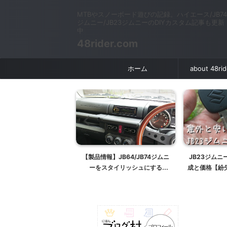
MTBやスノーボード遊びの記録。ハイエース/JB74
ジムニー/JB23ジムニーのDIYカスタム記事も更新
中
48rider.com
ホーム
about 48ri
ジムニーに"レーダー探知
【製品情報】JB64/JB74ジムニ
JB23ジム
付け！OBD2接続でブー
ーをスタイリッシュにする
成と価格【紛
水温計,吸気温度,燃費計
1DIN/0DINキット
レスエントリ
示【BLITZレーダー探知
【キー
機】