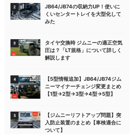
JB64/JB74の収納力UP！使いに
2
くいセンタートレイを大型化して
みた
タイヤ交換時 ジムニーの適正空気
3
圧は？「LT規格」について詳しく
解説します
【5型情報追加】JB64/JB74ジム
4
ニーマイナーチェンジ変更まとめ
【1型→2型→3型→4型→5型】
【ジムニーリフトアップ問題】突
5
入防止装置のまとめ【車検適合に
ついて】