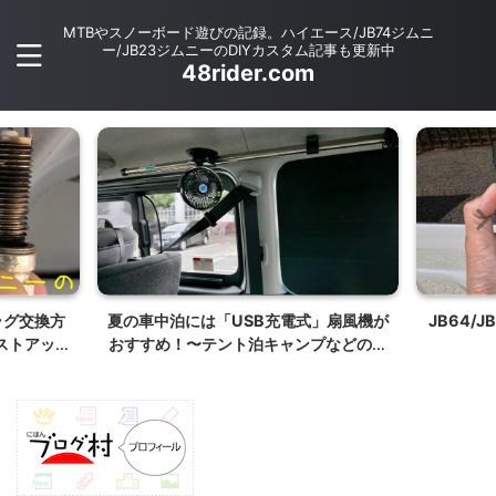
MTBやスノーボード遊びの記録。ハイエース/JB74ジムニ
ー/JB23ジムニーのDIYカスタム記事も更新中
48rider.com
」扇風機が
JB64/JB74ジムニー リアゲートヒンジ
JB64/
プなどのア
カバーの外し方
るく EX
00系快適
【