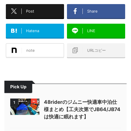
Post
Share
Hatena
LINE
note
URLコピー
Pick Up
48riderのジムニー快適車中泊仕
1
様まとめ【工夫次第でJB64/JB74
は快適に眠れます】