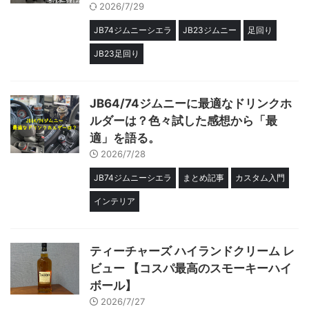
2026/7/29
JB74ジムニーシエラ
JB23ジムニー
足回り
JB23足回り
JB64/74ジムニーに最適なドリンクホ
ルダーは？色々試した感想から「最
適」を語る。
2026/7/28
JB74ジムニーシエラ
まとめ記事
カスタム入門
インテリア
ティーチャーズ ハイランドクリーム レ
ビュー 【コスパ最高のスモーキーハイ
ボール】
2026/7/27