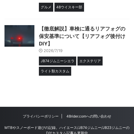
グルメ
48ウイスキー部
【徹底解説】車検に通るリアフォグの
保安基準について【リアフォグ後付け
DIY】
2026/7/19
JB74ジムニーシエラ
エクステリア
ライト類カスタム
プライバシーポリシー
48rider.comへの問い合わせ
MTBやスノーボード遊びの記録。ハイエース/JB74ジムニー/JB23ジムニーの
DIYカスタム記事も更新中