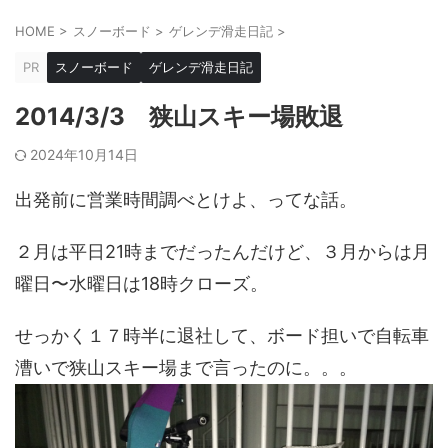
HOME
>
スノーボード
>
ゲレンデ滑走日記
>
PR
スノーボード
ゲレンデ滑走日記
2014/3/3 狭山スキー場敗退
2024年10月14日
出発前に営業時間調べとけよ、ってな話。
２月は平日21時までだったんだけど、３月からは月
曜日〜水曜日は18時クローズ。
せっかく１７時半に退社して、ボード担いで自転車
漕いで狭山スキー場まで言ったのに。。。