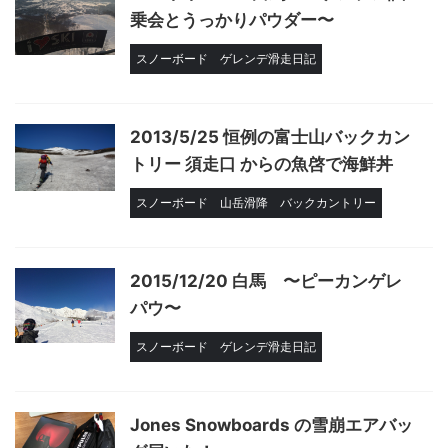
乗会とうっかりパウダー〜
スノーボード
ゲレンデ滑走日記
2013/5/25 恒例の富士山バックカン
トリー 須走口 からの魚啓で海鮮丼
スノーボード
山岳滑降
バックカントリー
2015/12/20 白馬 〜ピーカンゲレ
パウ〜
スノーボード
ゲレンデ滑走日記
Jones Snowboards の雪崩エアバッ