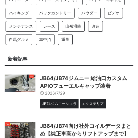
ハイキング
バックカントリー
パウダー
ビデオ
メンテナンス
レース
山岳滑降
改造
白馬グルメ
車中泊
重量
新着記事
JB64/JB74ジムニー 給油口カスタム
APIOフューエルキャップ装着
2026/7/29
JB74ジムニーシエラ
エクステリア
JB64/JB74向け社外コイルデータまと
め【純正車高からリフトアップまで】