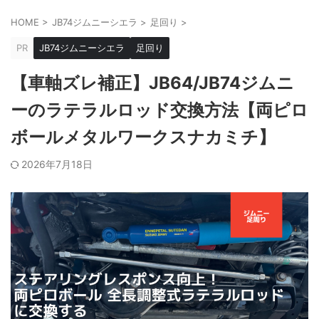
HOME
>
JB74ジムニーシエラ
>
足回り
>
PR
JB74ジムニーシエラ
足回り
【車軸ズレ補正】JB64/JB74ジムニ
ーのラテラルロッド交換方法【両ピロ
ボールメタルワークスナカミチ】
2026年7月18日