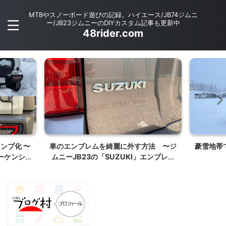
MTBやスノーボード遊びの記録。ハイエース/JB74ジムニ
ー/JB23ジムニーのDIYカスタム記事も更新中
48rider.com
ランプ化 〜
車のエンブレムを綺麗に外す方法 〜ジ
豪雪地帯
ーケンシャ
ムニーJB23の「SUZUKI」エンブレム
を外してみた〜