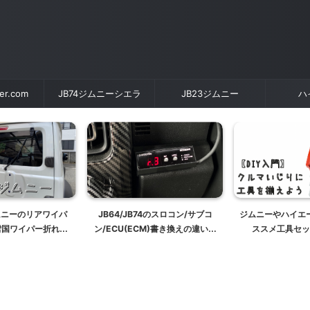
der.com
JB74ジムニーシエラ
JB23ジムニー
ハ
ジムニーのリアワイパ
JB64/JB74のスロコン/サブコ
ジムニーやハイエ
雪国ワイパー折れ対
ン/ECU(ECM)書き換えの違いに
ススメ工具セッ
策～
ついて詳しく解説します