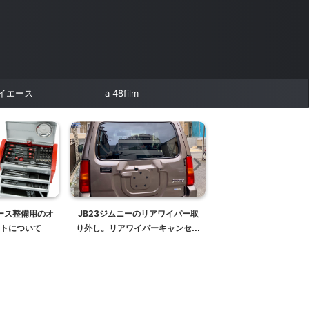
イエース
a 48film
ース整備用のオ
JB23ジムニーのリアワイパー取
JB23ジムニーを1万
トについて
り外し。リアワイパーキャンセル
チリフトアップする方
キットで見た目スッキリ！【リア
スペーサーリフトア
ワイパーレス】