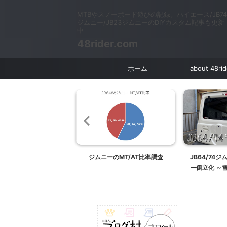
MTBやスノーボード遊びの記録。ハイエース/JB74
ジムニー/JB23ジムニーのDIYカスタム記事も更新
中
48rider.com
ホーム
about 48ri
便利】JB64/JB74ジ
ジムニーのMT/AT比率調査
JB64/74
リアゲートを内側から開
ー倒立化 ～
ブリッジファースト バ
インサイドオープナーを
取り付ける