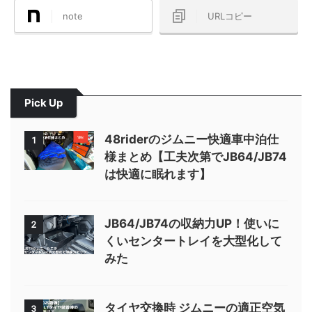
note
URLコピー
Pick Up
48riderのジムニー快適車中泊仕
1
様まとめ【工夫次第でJB64/JB74
は快適に眠れます】
JB64/JB74の収納力UP！使いに
2
くいセンタートレイを大型化して
みた
タイヤ交換時 ジムニーの適正空気
3