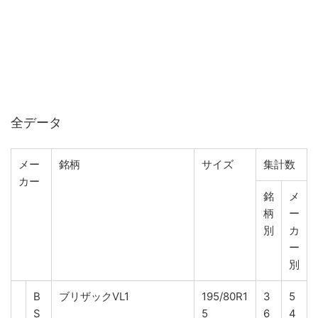
全データ
メー
銘柄
サイズ
集計数
カー
銘
メ
柄
ー
別
カ
ー
別
B
ブリザックVL1
195/80R1
3
5
S
5
6
4