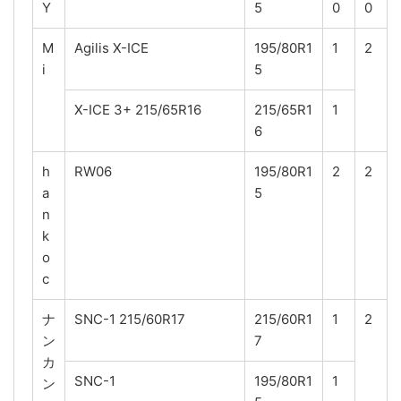
Y
5
0
0
M
Agilis X-ICE
195/80R1
1
2
i
5
X-ICE 3+ 215/65R16
215/65R1
1
6
h
RW06
195/80R1
2
2
a
5
n
k
o
c
ナ
SNC-1 215/60R17
215/60R1
1
2
ン
7
カ
SNC-1
195/80R1
1
ン