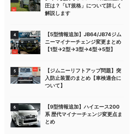
圧は？「LT規格」について詳しく
解説します
【5型情報追加】JB64/JB74ジム
4
ニーマイナーチェンジ変更まとめ
【1型→2型→3型→4型→5型】
【ジムニーリフトアップ問題】突
5
入防止装置のまとめ【車検適合に
ついて】
【9型情報追加】ハイエース200
6
系 歴代マイナーチェンジ変更点ま
とめ