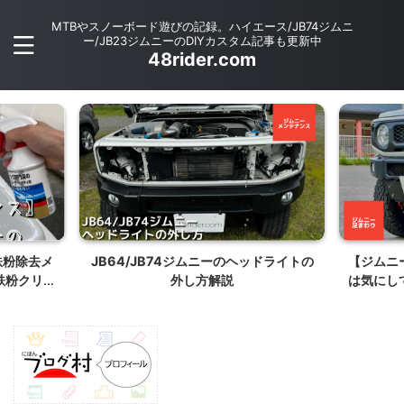
MTBやスノーボード遊びの記録。ハイエース/JB74ジムニ
ー/JB23ジムニーのDIYカスタム記事も更新中
48rider.com
ッドライトの
【ジムニーカスタム】ホイールのリム幅
JB64/
は気にしてますか？リム幅違いによる性
能について解説