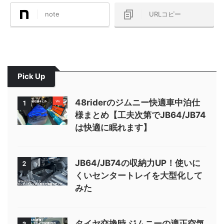
note
URLコピー
Pick Up
48riderのジムニー快適車中泊仕
1
様まとめ【工夫次第でJB64/JB74
は快適に眠れます】
JB64/JB74の収納力UP！使いに
2
くいセンタートレイを大型化して
みた
タイヤ交換時 ジムニーの適正空気