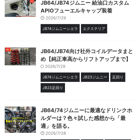
JB64/JB74ジムニー 給油口カスタム
APIOフューエルキャップ装着
2026/7/29
JB74ジムニーシエラ
エクステリア
JB64/JB74向け社外コイルデータまと
め【純正車高からリフトアップまで】
2026/7/29
JB74ジムニーシエラ
JB23ジムニー
足回り
JB23足回り
JB64/74ジムニーに最適なドリンクホ
ルダーは？色々試した感想から「最
適」を語る。
2026/7/28