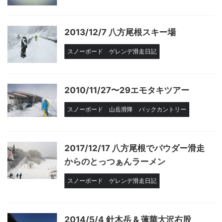
2013/12/7 八方尾根スキー場
スノーボード
ゲレンデ滑走日記
2010/11/27〜29エモタキツアー
スノーボード
山岳滑降
バックカントリー
2017/12/17 八方尾根でパウダー滑走
からのとっつぁんラーメン
スノーボード
ゲレンデ滑走日記
2014/5/4 針木岳 & 蓮華大沢右股