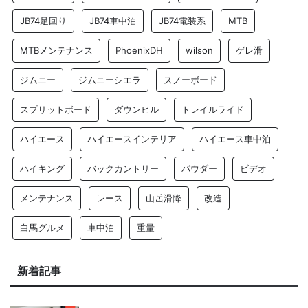
JB74足回り
JB74車中泊
JB74電装系
MTB
MTBメンテナンス
PhoenixDH
wilson
ゲレ滑
ジムニー
ジムニーシエラ
スノーボード
スプリットボード
ダウンヒル
トレイルライド
ハイエース
ハイエースインテリア
ハイエース車中泊
ハイキング
バックカントリー
パウダー
ビデオ
メンテナンス
レース
山岳滑降
改造
白馬グルメ
車中泊
重量
新着記事