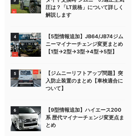
3
圧は？「LT規格」について詳しく
解説します
【5型情報追加】JB64/JB74ジム
4
ニーマイナーチェンジ変更まとめ
【1型→2型→3型→4型→5型】
【ジムニーリフトアップ問題】突
5
入防止装置のまとめ【車検適合に
ついて】
【9型情報追加】ハイエース200
6
系 歴代マイナーチェンジ変更点ま
とめ