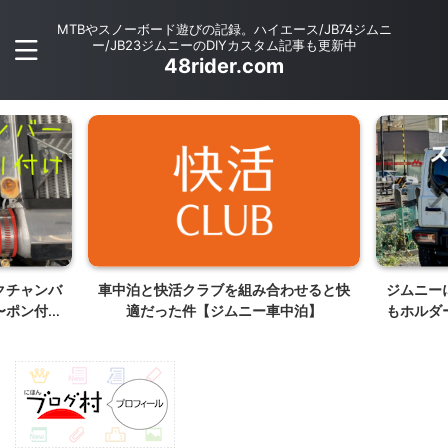
MTBやスノーボード遊びの記録。ハイエース/JB74ジムニ
ー/JB23ジムニーのDIYカスタム記事も更新中
48rider.com
ークチャンバ
車中泊と快活クラブを組み合わせると快
ジムニー
〜ポン付け
適だった件【ジムニー車中泊】
もホルダ
ツ〜
製】【JB6