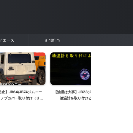
イエース
a 48film
JB74ジムニー
【油温は大事】JB23ジムニーに
JB64/JB74ジムニー
取り付け（リア
油温計を取り付ける方法
けトルク一覧【ホイー
カバー）
サスペンション/エン
どなど】