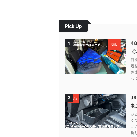
Pick Up
4
1
で
皆
規
き
って
J
2
を
ジ
く
い
折