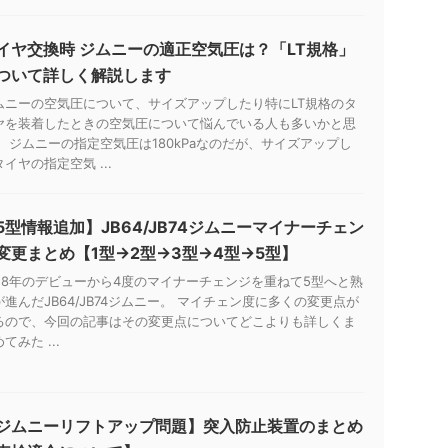
イヤ交換時 ジムニーの適正空気圧は？「LT規格」
ついて詳しく解説します
ムニーの空気圧について、サイズアップしたり特にLT規格のタ
ヤを装着したときの空気圧について悩んでいる人も多いかと思
。 ジムニーの指定空気圧は180kPaなのだが、サイズアップし
イヤの指定空気 ...
5型情報追加】JB64/JB74ジムニーマイナーチェン
変更まとめ【1型→2型→3型→4型→5型】
018年のデビューから4度のマイナーチェンジを重ねて5型へと熟
が進んだJB64/JB74ジムニー。 マイチェン度に多くの変更点が
るので、今回の記事はその変更点についてどこよりも詳しくま
てみた ...
ジムニーリフトアップ問題】突入防止装置のまとめ