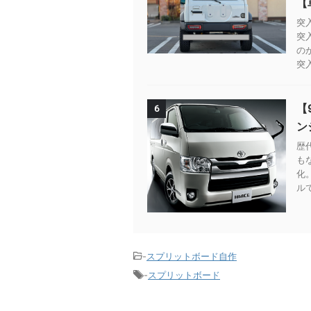
【
突
突
の
突
【
6
ン
歴
も
化
ルで
-
スプリットボード自作
-
スプリットボード