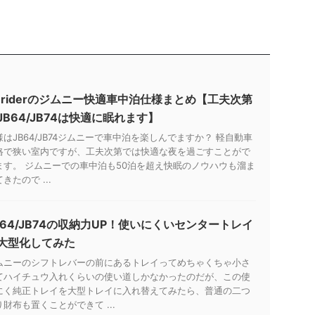
8riderのジムニー快適車中泊仕様まとめ【工夫次第
JB64/JB74は快適に眠れます】
様はJB64/JB74ジムニーで車中泊を楽しんでますか？ 軽自動車
格で狭い室内ですが、工夫次第では快適な夜を過ごすことがで
ます。 ジムニーでの車中泊も50泊を超え快眠のノウハウも溜ま
きたので ...
B64/JB74の収納力UP！使いにくいセンタートレイ
大型化してみた
ムニーのシフトレバーの前にあるトレイってめちゃくちゃ小さ
てハイチュウ入れくらいの使い道しかなかったのだが、この使
にく純正トレイを大型トレイに入れ替えてみたら、普通の二つ
り財布も置くことができて ...