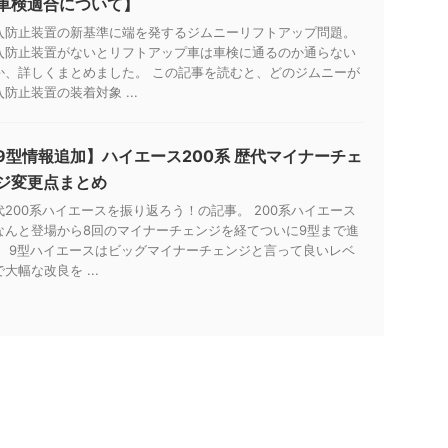
車検適合について】
入防止装置の新基準に端を発するジムニーリフトアップ問題。
入防止装置がないとリフトアップ車は車検に通るのか通らない
か、詳しくまとめました。 この記事を読むと、どのジムニーが
入防止装置の装着対象 ...
9型情報追加】ハイエース200系 歴代マイナーチェ
ジ変更点まとめ
代200系ハイエースを振り返ろう！の記事。 200系ハイエース
なんと登場から8回のマイナーチェンジを経てついに9型まで進
。 9型ハイエースはビッグマイナーチェンジと言って良いレベ
大幅な改良を ...