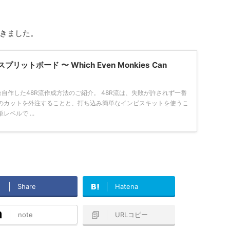
きました。
ットボード 〜 Which Even Monkies Can
自作した48R流作成方法のご紹介。 48R流は、失敗が許されず一番
のカットを外注することと、打ち込み簡単なインビスキットを使うこ
ベルで ...
Share
Hatena
note
URLコピー