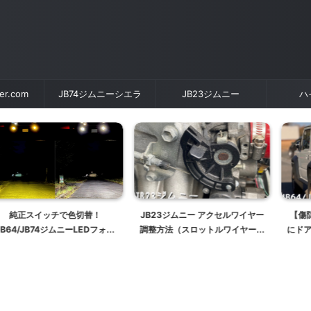
der.com
JB74ジムニーシエラ
JB23ジムニー
ハ
ッチで色切替！
JB23ジムニー アクセルワイヤー
【傷防止】JB64/
4ジムニーLEDフォグ
調整方法（スロットルワイヤー調
にドアノブカバー
F LEDデュアルカラ
整）
ドアハンドル
プバルブ Fシリー
ズ〜