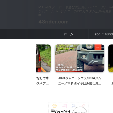
MTBやスノーボード遊びの記録。ハイエース/JB74
ジムニー/JB23ジムニーのDIYカスタム記事も更新
中
48rider.com
ホーム
about 48ri
はスペアタイヤなしで車
JB74ジムニーシエラ/JB74ジム
純正スイ
のか徹底解説〜スペアタ
ニーノマド タイヤはみ出し見積
JB64/JB7
外しと穴埋めカバー取り
もり計算【ハミタイはやめよう】
ランプ化 〜IP
〜【スペアタイヤレス】
【215/70R16 225/70R16
ーフォグラン
235/70R16 225/75R16】