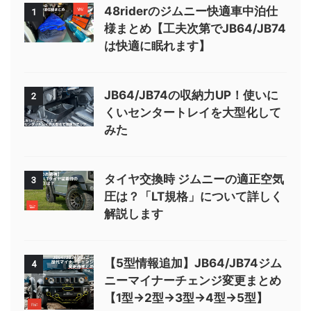
48riderのジムニー快適車中泊仕
1
様まとめ【工夫次第でJB64/JB74
は快適に眠れます】
JB64/JB74の収納力UP！使いに
2
くいセンタートレイを大型化して
みた
タイヤ交換時 ジムニーの適正空気
3
圧は？「LT規格」について詳しく
解説します
【5型情報追加】JB64/JB74ジム
4
ニーマイナーチェンジ変更まとめ
【1型→2型→3型→4型→5型】