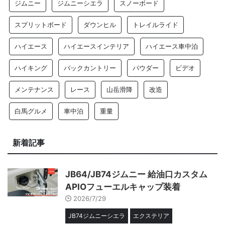
ジムニー
ジムニーシエラ
スノーボード
スプリットボード
ダウンヒル
トレイルライド
ハイエース
ハイエースインテリア
ハイエース車中泊
ハイキング
バックカントリー
パウダー
ビデオ
メンテナンス
レース
山岳滑降
改造
白馬グルメ
車中泊
重量
新着記事
JB64/JB74ジムニー 給油口カスタム
APIOフューエルキャップ装着
2026/7/29
JB74ジムニーシエラ
エクステリア