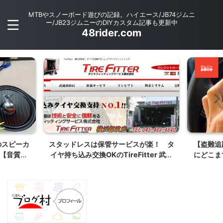
MTBやスノーボード遊びの記録。ハイエース/JB74ジムニ
ー/JB23ジムニーのDIYカスタム記事も更新中
48rider.com
のスピーカ
スタッドレスは保管サービスが楽！ タ
【盗難追跡
【音質改
イヤ持ち込み交換OKのTireFitter 武蔵
にどこまで
村 でハイエースタイヤ交換
ムニ