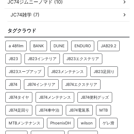
JC74ジムニーノマド (10)
JC74雑学 (7)
タグクラウド
a 48film
BANK
DUNE
ENDURO
JAB29.2
JB23
JB23インテリア
JB23エクステリア
JB23スープアップ
JB23メンテナンス
JB23足回り
JB74
JB74インテリア
JB74エクステリア
JB74タイヤ
JB74メンテナンス
JB74便利グッズ
JB74足回り
JB74車中泊
JB74電装系
MTB
MTBメンテナンス
PhoenixDH
wilson
ゲレ滑