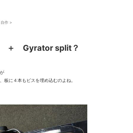
ド自作
>
Gyrator split？
が
、板に４本もビスを埋め込むのよね。