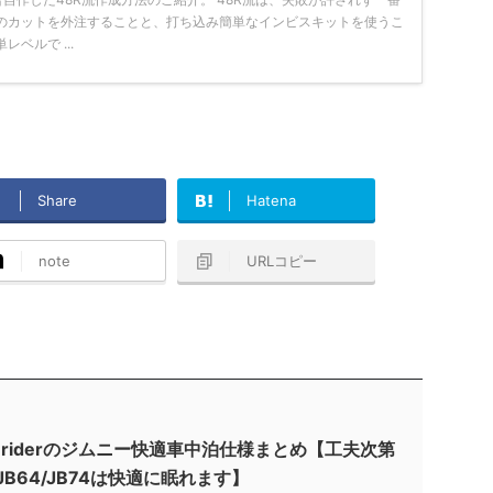
のカットを外注することと、打ち込み簡単なインビスキットを使うこ
ベルで ...
Share
Hatena
note
URLコピー
8riderのジムニー快適車中泊仕様まとめ【工夫次第
JB64/JB74は快適に眠れます】