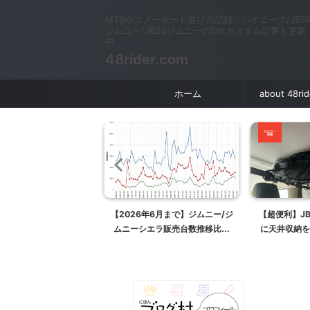
MTBやスノーボード遊びの記録。ハイエース/JB74
ジムニー/JB23ジムニーのDIYカスタム記事も更新
中
48rider.com
ホーム
about 48ri
ムニー リアバンパーの外
【2026年6月まで】ジムニー/ジ
【超便利】JB
外バンパー交換準備編】
ムニーシエラ販売台数推移比較
に天井収納を
【ノマドも追加】