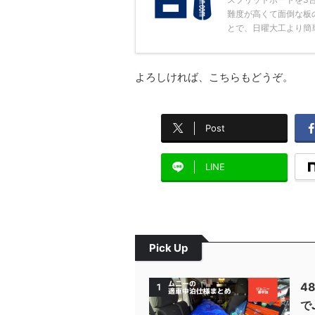
難度が高くて面倒な板
とで、日曜大工より簡単レ
よろしければ、こちらもどうぞ。
Post
LINE
Pick Up
4
1
で