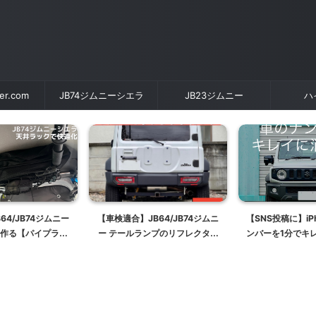
der.com
JB74ジムニーシエラ
JB23ジムニー
ハ
64/JB74ジムニー
【車検適合】JB64/JB74ジムニ
【SNS投稿に】iP
作る【パイプラッ
ー テールランプのリフレクター
ンバーを1分でキ
ク】
について
【Instagram/T