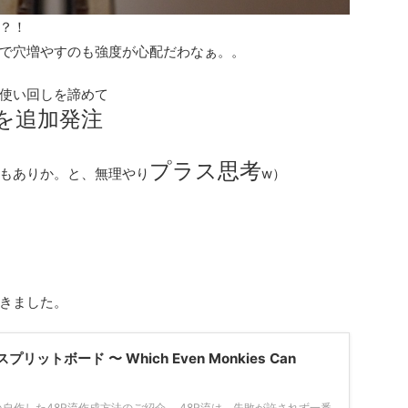
？！
で穴増やすのも強度が心配だわなぁ。。
使い回しを諦めて
ンを追加発注
プラス思考
もありか。と、無理やり
w）
きました。
ットボード 〜 Which Even Monkies Can
自作した48R流作成方法のご紹介。 48R流は、失敗が許されず一番