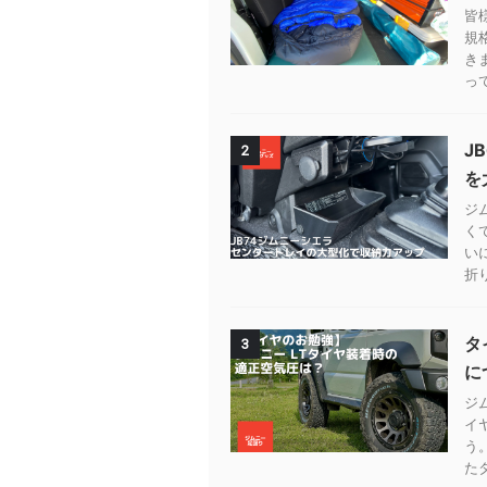
皆
規
き
って
J
2
を
ジ
く
い
折
タ
3
に
ジ
イ
う
たタ