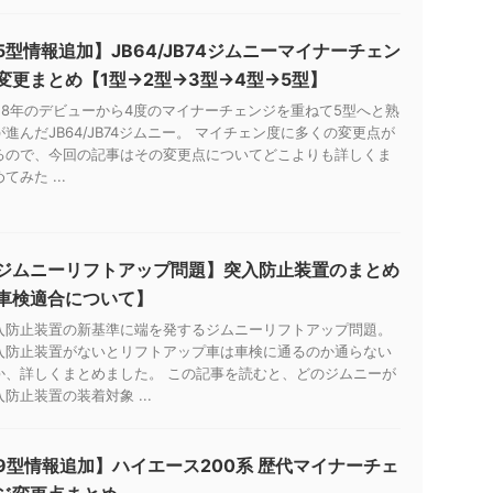
5型情報追加】JB64/JB74ジムニーマイナーチェン
変更まとめ【1型→2型→3型→4型→5型】
018年のデビューから4度のマイナーチェンジを重ねて5型へと熟
が進んだJB64/JB74ジムニー。 マイチェン度に多くの変更点が
るので、今回の記事はその変更点についてどこよりも詳しくま
てみた ...
ジムニーリフトアップ問題】突入防止装置のまとめ
車検適合について】
入防止装置の新基準に端を発するジムニーリフトアップ問題。
入防止装置がないとリフトアップ車は車検に通るのか通らない
か、詳しくまとめました。 この記事を読むと、どのジムニーが
入防止装置の装着対象 ...
9型情報追加】ハイエース200系 歴代マイナーチェ