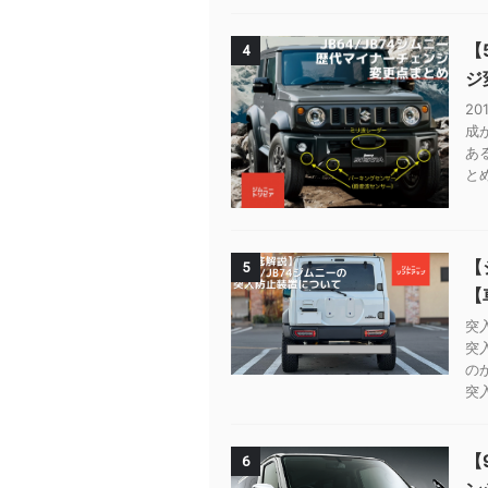
【
4
ジ
2
成
あ
とめ
【
5
【
突
突
の
突
【
6