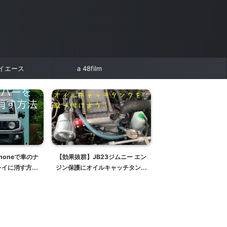
イエース
a 48film
honeで車のナ
【効果抜群】JB23ジムニー エン
ドライブ快適化！JB64
レイに消す方法
ジン保護にオイルキャッチタンク
ニーにフットレストバ
witter投稿】
取り付けとブローバイガス処理に
ける【ネオプロト
ついて