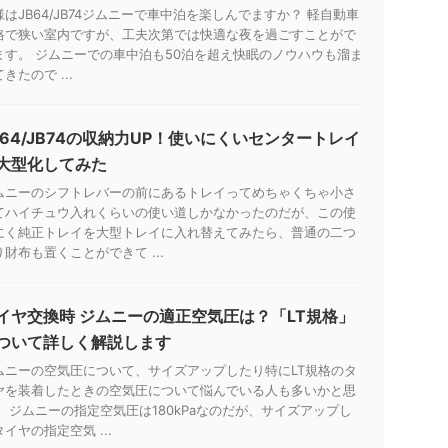
様はJB64/JB74ジムニーで車中泊を楽しんでますか？ 軽自動車
格で狭い室内ですが、工夫次第では快適な夜を過ごすことがで
ます。 ジムニーでの車中泊も50泊を超え快眠のノウハウも溜ま
きたので ...
B64/JB74の収納力UP！使いにくいセンタートレイ
大型化してみた
ムニーのシフトレバーの前にあるトレイってめちゃくちゃ小さ
てハイチュウ入れくらいの使い道しかなかったのだが、この使
にく純正トレイを大型トレイに入れ替えてみたら、普通の二つ
り財布も置くことができて ...
イヤ交換時 ジムニーの適正空気圧は？「LT規格」
ついて詳しく解説します
ムニーの空気圧について、サイズアップしたり特にLT規格のタ
ヤを装着したときの空気圧について悩んでいる人も多いかと思
。 ジムニーの指定空気圧は180kPaなのだが、サイズアップし
イヤの指定空気 ...