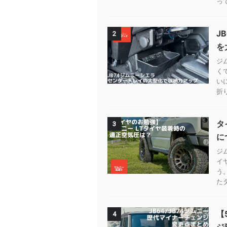
って
J
2
を
ジ
く
い
折
タ
3
に
ジ
イ
う
たタ
【
4
ジ