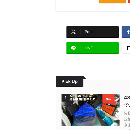
Post
LINE
Pick Up
4
1
で
皆
規
き