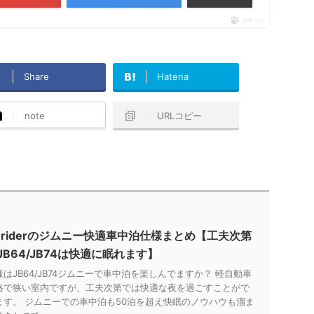
ポチップ
Share
Hatena
note
URLコピー
8riderのジムニー快適車中泊仕様まとめ【工夫次第
JB64/JB74は快適に眠れます】
様はJB64/JB74ジムニーで車中泊を楽しんでますか？ 軽自動車
格で狭い室内ですが、工夫次第では快適な夜を過ごすことがで
ます。 ジムニーでの車中泊も50泊を超え快眠のノウハウも溜ま