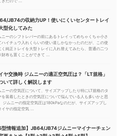
きたので ...
B64/JB74の収納力UP！使いにくいセンタートレイ
大型化してみた
ムニーのシフトレバーの前にあるトレイってめちゃくちゃ小さ
てハイチュウ入れくらいの使い道しかなかったのだが、この使
にく純正トレイを大型トレイに入れ替えてみたら、普通の二つ
り財布も置くことができて ...
イヤ交換時 ジムニーの適正空気圧は？「LT規格」
ついて詳しく解説します
ムニーの空気圧について、サイズアップしたり特にLT規格のタ
ヤを装着したときの空気圧について悩んでいる人も多いかと思
。 ジムニーの指定空気圧は180kPaなのだが、サイズアップし
イヤの指定空気 ...
5型情報追加】JB64/JB74ジムニーマイナーチェン
変更まとめ【1型→2型→3型→4型→5型】