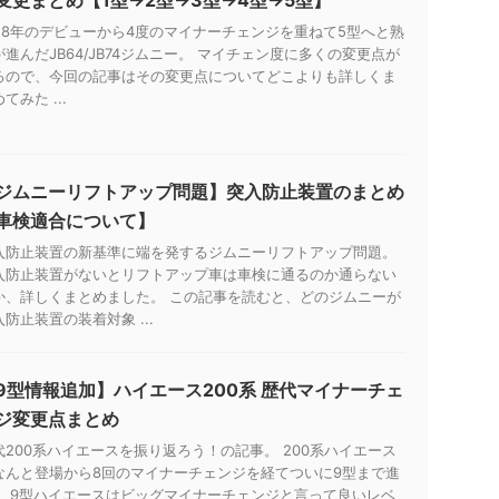
018年のデビューから4度のマイナーチェンジを重ねて5型へと熟
が進んだJB64/JB74ジムニー。 マイチェン度に多くの変更点が
るので、今回の記事はその変更点についてどこよりも詳しくま
てみた ...
ジムニーリフトアップ問題】突入防止装置のまとめ
車検適合について】
入防止装置の新基準に端を発するジムニーリフトアップ問題。
入防止装置がないとリフトアップ車は車検に通るのか通らない
か、詳しくまとめました。 この記事を読むと、どのジムニーが
入防止装置の装着対象 ...
9型情報追加】ハイエース200系 歴代マイナーチェ
ジ変更点まとめ
代200系ハイエースを振り返ろう！の記事。 200系ハイエース
なんと登場から8回のマイナーチェンジを経てついに9型まで進
。 9型ハイエースはビッグマイナーチェンジと言って良いレベ