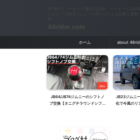
MTBやスノーボード遊びの記録。ハイエース/JB74
ジムニー/JB23ジムニーのDIYカスタム記事も更新
中
48rider.com
ホーム
about 48ri
JB64/JB74ジムニー
JB64/JB74ジムニーのシフトノ
JB23ジムニ
ンドレンホースの延長
ブ交換【タニグチラウンドシフト
化で今風のリ
ノブ】
ムブロ サン