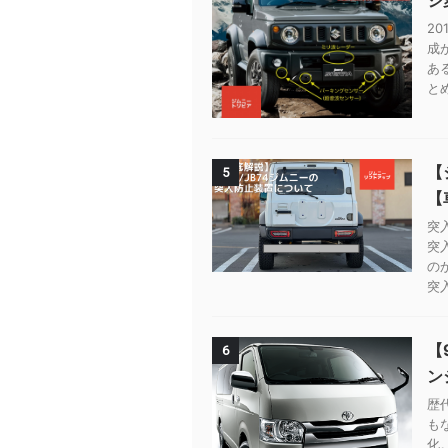
2
成
あ
とめ
【
5
【
突
突
の
突
【
6
ン
歴
も
化