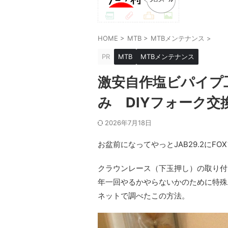
HOME
>
MTB
>
MTBメンテナンス
>
PR
MTB
MTBメンテナンス
激安自作塩ビパイプ
み DIYフォーク交
2026年7月18日
お盆前になってやっとJAB29.2にF
クラウンレース（下玉押し）の取り付
年一回やるかやらないかのために特殊
ネットで調べたこの方法。