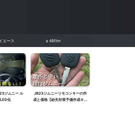
イエース
a 48film
23ジムニー ル
JB23ジムニーリモコンキーの作
【2分で出来る】JB64/
LED化
成と価格【紛失対策予備作成キー
ニーのワイパーブレー
レスエントリー】【スペアキー】
ラコ撥水ワイパーブレー
【キーレス登録】
雪用ブレード