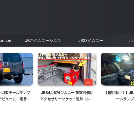
der.com
JB74ジムニーシエラ
JB23ジムニー
ハ
ー LEDテールランプ
JB64/JB74ジムニー 荷室右側に
【超明るい！】JB
アビューに！定番エ
アクセサリーソケット追加（シガ
ームランプ
ダーテールLEDに交
ーソケット追加）
換