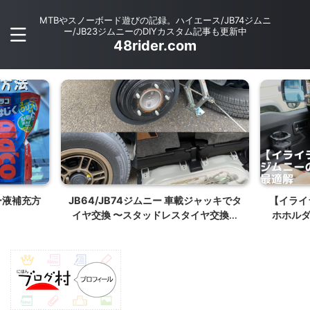
MTBやスノーボード遊びの記録。ハイエース/JB74ジムニ
ー/JB23ジムニーのDIYカスタム記事も更新中
48rider.com
載ジャッキでタ
【イライラしない】JB64/JB74のスマ
シフト
タイヤ交換作
ホホルダーのベストポジションはここ
ピース
だ！【車載Mag Safe】