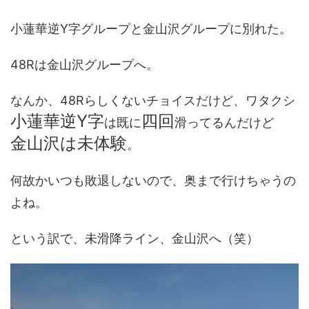
小蓮華逆Y字グループと金山沢グループに別れた。
48Rは金山沢グループへ。
なんか、48Rらしくないチョイスだけど、ワタクシ
小蓮華逆Y字
四回
は既に
滑ってるんだけど
金山沢は未体験
。
何故かいつも敗退しないので、奥まで行けちゃうの
よね。
という訳で、未滑降ライン、金山沢へ（笑）