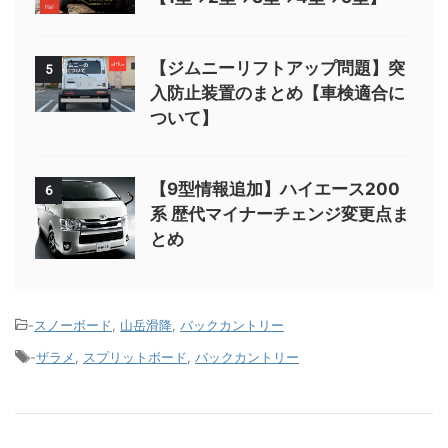
【ジムニーリフトアップ問題】突
5
入防止装置のまとめ【車検適合に
ついて】
【9型情報追加】ハイエース200
6
系 歴代マイナーチェンジ変更点ま
とめ
-
スノーボード
,
山岳滑降
,
バックカントリー
-
ザラメ
,
スプリットボード
,
バックカントリー