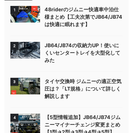
48riderのジムニー快適車中泊仕
1
様まとめ【工夫次第でJB64/JB74
は快適に眠れます】
JB64/JB74の収納力UP！使いに
2
くいセンタートレイを大型化して
みた
タイヤ交換時 ジムニーの適正空気
3
圧は？「LT規格」について詳しく
解説します
【5型情報追加】JB64/JB74ジム
4
ニーマイナーチェンジ変更まとめ
【1型→2型→3型→4型→5型】