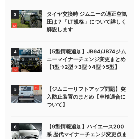
タイヤ交換時 ジムニーの適正空気
3
圧は？「LT規格」について詳しく
解説します
【5型情報追加】JB64/JB74ジム
4
ニーマイナーチェンジ変更まとめ
【1型→2型→3型→4型→5型】
【ジムニーリフトアップ問題】突
5
入防止装置のまとめ【車検適合に
ついて】
【9型情報追加】ハイエース200
6
系 歴代マイナーチェンジ変更点ま