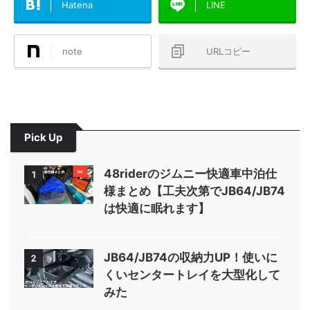
Hatena
LINE
note
URLコピー
Pick Up
48riderのジムニー快適車中泊仕
1
様まとめ【工夫次第でJB64/JB74
は快適に眠れます】
JB64/JB74の収納力UP！使いに
2
くいセンタートレイを大型化して
みた