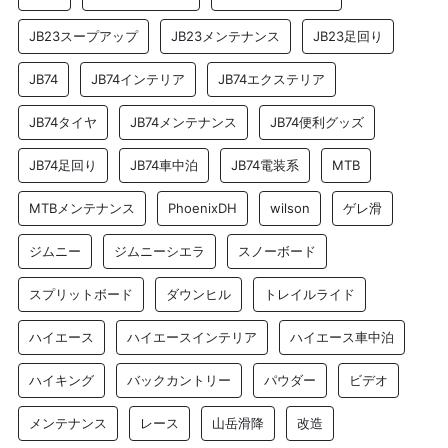
JB23スープアップ
JB23メンテナンス
JB23足回り
JB74
JB74インテリア
JB74エクステリア
JB74タイヤ
JB74メンテナンス
JB74便利グッズ
JB74足回り
JB74車中泊
JB74電装系
MTB
MTBメンテナンス
PhoenixDH
wilson
ゲレ滑
ジムニー
ジムニーシエラ
スノーボード
スプリットボード
ダウンヒル
トレイルライド
ハイエース
ハイエースインテリア
ハイエース車中泊
ハイキング
バックカントリー
パウダー
ビデオ
メンテナンス
レース
山岳滑降
改造