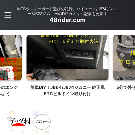
MTBやスノーボード遊びの記録。ハイエース/JB74ジムニ
ー/JB23ジムニーのDIYカスタム記事も更新中
48rider.com
ーのエンジ
簡単DIY！JB64/JB74ジムニー 純正風
5分で外せ
みよう
ETCビルドイン取り付け