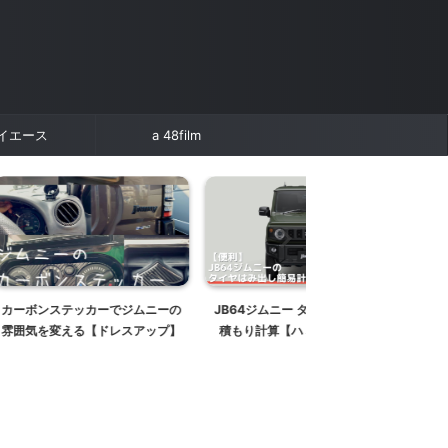
イエース
a 48film
ーでジムニーの
JB64ジムニー タイヤはみ出し見
車中泊の必需品！JB64
ドレスアップ】
積もり計算【ハミタイはやめよ
ムニー用サンシェード
う】【215/70R16 225/70R16
【趣味職人】
235/70R16 225/75R16
195R16】