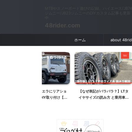
MTBやスノーボード遊びの記録。ハイエース/JB74
ジムニー/JB23ジムニーのDIYカスタム記事も更新
中
48rider.com
ホーム
about 48ri
ジムニーシエラにリアショ
【なぜ表記がバラバラ？】LTタ
【腰痛対策】
パーをDIY取り付け【ハ
イヤサイズの読み方 と乗用車規
ミバケットシ
ジファースト タイプSバ
格との違いについて【ジムニータ
BRIDEシー
 リアバンパー交換】
イヤ選び】
ロの取り付