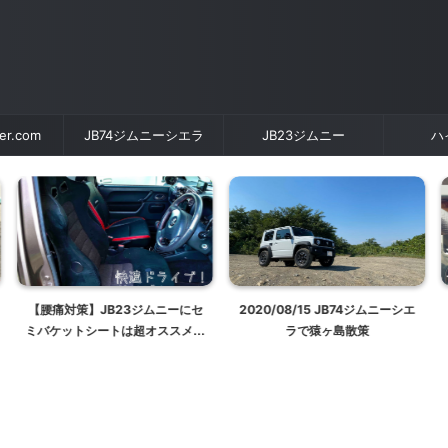
der.com
JB74ジムニーシエラ
JB23ジムニー
ハ
JB23ジムニーにセ
2020/08/15 JB74ジムニーシエ
カーボンステッカ
ートは超オススメ！
ラで猿ヶ島散策
雰囲気を変える【
トを取り付ける【レカ
けの参考にも】