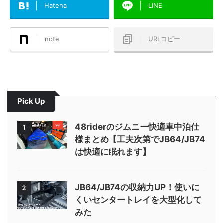
Hatena
LINE
note
URLコピー
Pick Up
48riderのジムニー快適車中泊仕
1
様まとめ【工夫次第でJB64/JB74
は快適に眠れます】
JB64/JB74の収納力UP！使いに
2
くいセンタートレイを大型化して
みた