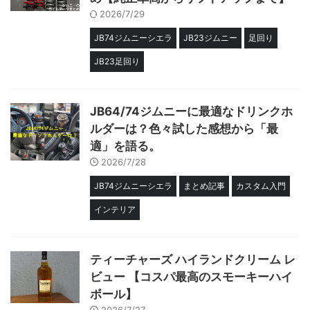
2026/7/29
JB74ジムニーシエラ
JB23ジムニー
足回り
JB23足回り
JB64/74ジムニーに最適なドリンクホ
ルダーは？色々試した感想から「最
適」を語る。
2026/7/28
JB74ジムニーシエラ
まとめ記事
カスタム入門
インテリア
ティーチャーズ ハイランドクリーム レ
ビュー 【コスパ最高のスモーキーハイ
ボール】
2026/7/27