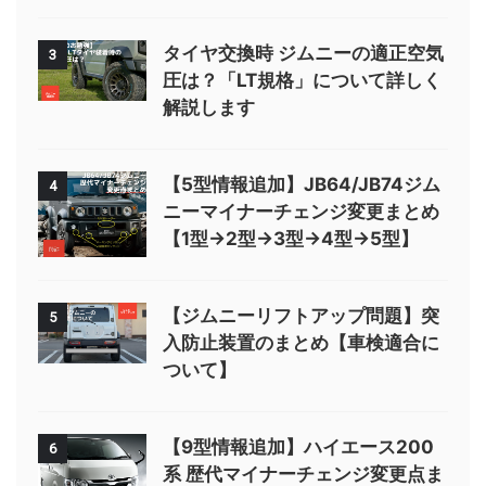
タイヤ交換時 ジムニーの適正空気
3
圧は？「LT規格」について詳しく
解説します
【5型情報追加】JB64/JB74ジム
4
ニーマイナーチェンジ変更まとめ
【1型→2型→3型→4型→5型】
【ジムニーリフトアップ問題】突
5
入防止装置のまとめ【車検適合に
ついて】
【9型情報追加】ハイエース200
6
系 歴代マイナーチェンジ変更点ま