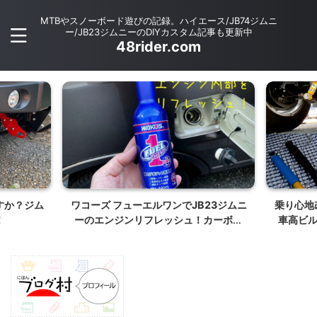
MTBやスノーボード遊びの記録。ハイエース/JB74ジムニ
ー/JB23ジムニーのDIYカスタム記事も更新中
48rider.com
すか？ジム
ワコーズ フューエルワンでJB23ジムニ
乗り心地
！
ーのエンジンリフレッシュ！カーボン
車高ビ
（デポジット）除去しよう。