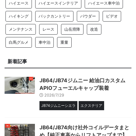
ハイエース
ハイエースインテリア
ハイエース車中泊
ハイキング
バックカントリー
パウダー
ビデオ
メンテナンス
レース
山岳滑降
改造
白馬グルメ
車中泊
重量
新着記事
JB64/JB74ジムニー 給油口カスタム
APIOフューエルキャップ装着
2026/7/29
JB74ジムニーシエラ
エクステリア
JB64/JB74向け社外コイルデータまと
め【純正車高からリフトアップまで】