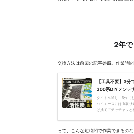
2年
交換方法は前回の記事参照。作業時間
【工具不要】3分
200系DIYメン
タイトル通り、5分（
ハイエースには虫取り
げ捨ててチャチャッと
って、こんな短時間で作業できるのな