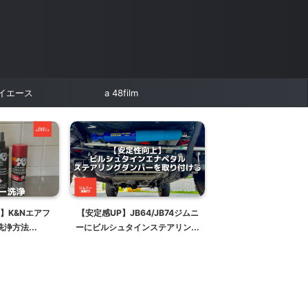
イエース
a 48film
】K&Nエアフ
【安定感UP】JB64/JB74ジムニ
JB74ジムニーシエラ
洗浄方法
ーにビルシュタインステアリング
ロ乗っても不満なデメ
ジムニーメンテナ
ダンパーを取り付ける【エナペタ
【後悔しないよう知る
】
ル12段調整式】