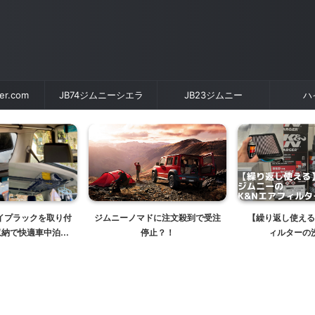
der.com
JB74ジムニーシエラ
JB23ジムニー
ハ
イプラックを取り付
ジムニーノマドに注文殺到で受注
【繰り返し使える
収納で快適車中泊～
停止？！
ィルターの
B64JB74にも
【JB64/JB74
ンス