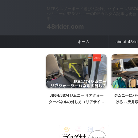
MTBやスノーボード遊びの記録。ハイエース/JB74
ジムニー/JB23ジムニーのDIYカスタム記事も更新
中
48rider.com
ホーム
about 48ri
 プッシュスイッチ(トヨ
JB64/JB74ジムニー リアクォー
ジムニーにパ
 のモーメンタリ化（押し
ターパネルの外し方（リアサイド
ける ～天井
いる間だけON）
内張り外し方）
JB23J