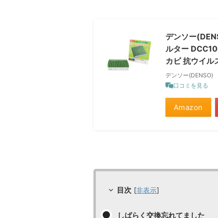
デンソー(DE
ルター DCC10
カビ 抗ウイル
デンソー(DENSO)
口コミを見る
Amazon
目次
[
非表示
]
しばらく交換忘れてました