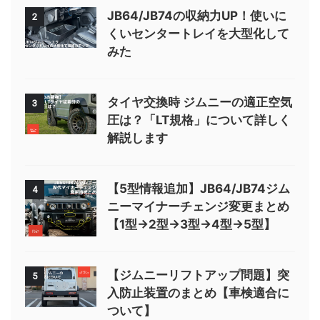
JB64/JB74の収納力UP！使いに
2
くいセンタートレイを大型化して
みた
タイヤ交換時 ジムニーの適正空気
3
圧は？「LT規格」について詳しく
解説します
【5型情報追加】JB64/JB74ジム
4
ニーマイナーチェンジ変更まとめ
【1型→2型→3型→4型→5型】
【ジムニーリフトアップ問題】突
5
入防止装置のまとめ【車検適合に
ついて】