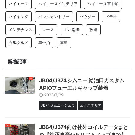
ハイエース
ハイエースインテリア
ハイエース車中泊
ハイキング
バックカントリー
パウダー
ビデオ
メンテナンス
レース
山岳滑降
改造
白馬グルメ
車中泊
重量
新着記事
JB64/JB74ジムニー 給油口カスタム
APIOフューエルキャップ装着
2026/7/29
JB74ジムニーシエラ
エクステリア
JB64/JB74向け社外コイルデータまと
め【純正車高からリフトアップまで】