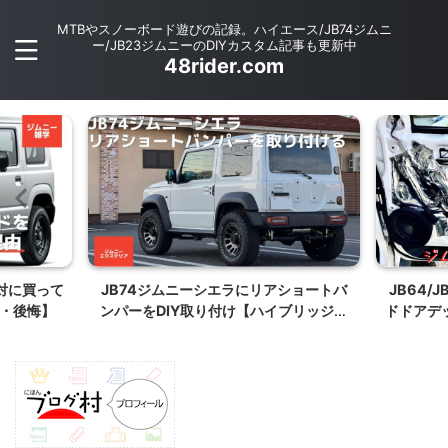
MTBやスノーボード遊びの記録。ハイエース/JB74ジムニ
ー/JB23ジムニーのDIYカスタム記事も更新中
48rider.com
JB74ジムニーシエラにリアショートバ
JB64/JB74ジムニーに
ンパーをDIY取り付け【ハイブリッジフ
ドドアデッドニング 〜ス
ァースト タイプSバンパー リアバンパー
を出し切るのに必須
交換】