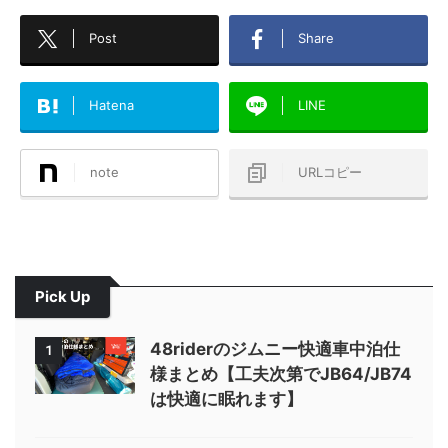
Post
Share
Hatena
LINE
note
URLコピー
Pick Up
48riderのジムニー快適車中泊仕
1
様まとめ【工夫次第でJB64/JB74
は快適に眠れます】