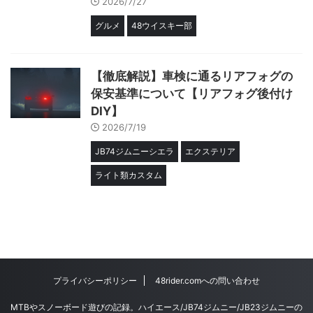
2026/7/27
グルメ
48ウイスキー部
【徹底解説】車検に通るリアフォグの
保安基準について【リアフォグ後付け
DIY】
2026/7/19
JB74ジムニーシエラ
エクステリア
ライト類カスタム
プライバシーポリシー
48rider.comへの問い合わせ
MTBやスノーボード遊びの記録。ハイエース/JB74ジムニー/JB23ジムニーの